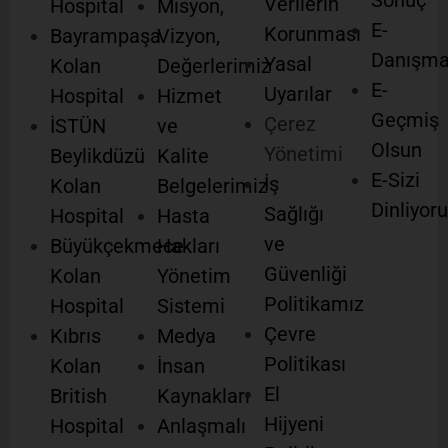
Sonuç
Verilerin
Hospital
Misyon,
E-
Korunması
Bayrampaşa
Vizyon,
Danışm
Yasal
Kolan
Değerlerimiz
E-
Uyarılar
Hospital
Hizmet
Geçmiş
Çerez
İSTÜN
ve
Olsun
Yönetimi
Beylikdüzü
Kalite
E-Sizi
İş
Kolan
Belgelerimiz
Dinliyor
Sağlığı
Hospital
Hasta
ve
Büyükçekmece
Hakları
Güvenliği
Kolan
Yönetim
Politikamız
Hospital
Sistemi
Çevre
Kıbrıs
Medya
Politikası
Kolan
İnsan
El
British
Kaynakları
Hijyeni
Hospital
Anlaşmalı