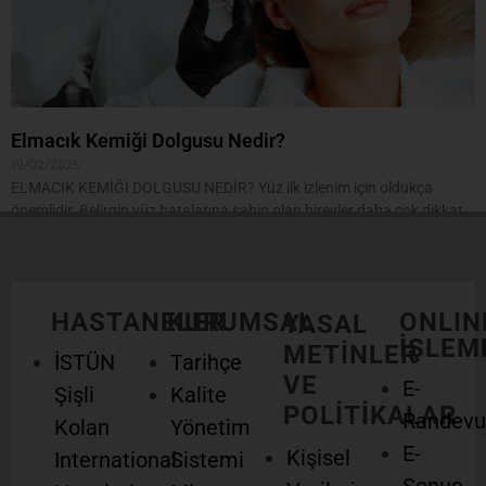
Elmacık Kemiği Dolgusu Nedir?
19/02/2025
ELMACIK KEMİĞİ DOLGUSU NEDİR? Yüz ilk izlenim için oldukça
önemlidir. Belirgin yüz hatalarına sahip olan bireyler daha çok dikkat
çekmektedir. Birinin yüzüne bakıldığı zaman gözler,
Devamını Oku >>
HASTANELER
KURUMSAL
ONLIN
YASAL
İŞLEM
METİNLER
İSTÜN
Tarihçe
VE
E-
Şişli
Kalite
POLİTİKALAR
Randevu
Kolan
Yönetim
E-
Kişisel
International
Sistemi