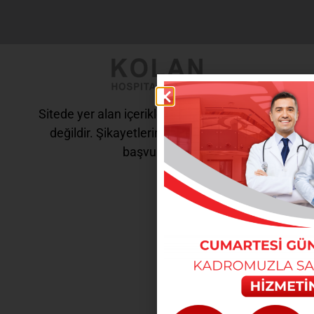
Sitede yer alan içerikler tanı ve tedavi amaçlı
değildir. Şikayetleriniz için doktorunuza
başvurunuz.