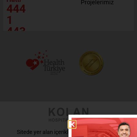
Projelerimiz
444
1
443
Sitede yer alan içerikler tanı ve tedavi amaçlı