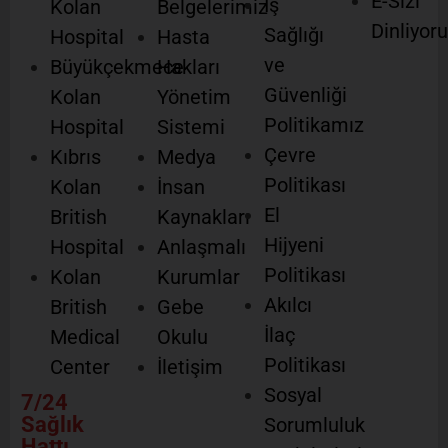
E-Sizi
İş
Kolan
Belgelerimiz
Dinliyor
Sağlığı
Hospital
Hasta
ve
Büyükçekmece
Hakları
Güvenliği
Kolan
Yönetim
Politikamız
Hospital
Sistemi
Çevre
Kıbrıs
Medya
Politikası
Kolan
İnsan
El
British
Kaynakları
Hijyeni
Hospital
Anlaşmalı
Politikası
Kolan
Kurumlar
Akılcı
British
Gebe
İlaç
Medical
Okulu
Politikası
Center
İletişim
Sosyal
7/24
Sağlık
Sorumluluk
Hattı