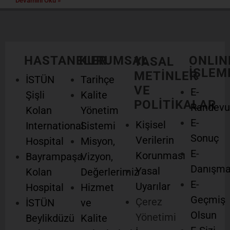
Devamını Oku »
HASTANELER
KURUMSAL
ONLIN
YASAL
İŞLEM
METİNLER
İSTÜN
Tarihçe
VE
E-
Şişli
Kalite
POLİTİKALAR
Randevu
Kolan
Yönetim
E-
Kişisel
International
Sistemi
Sonuç
Verilerin
Hospital
Misyon,
E-
Korunması
Bayrampaşa
Vizyon,
Danışm
Yasal
Kolan
Değerlerimiz
E-
Uyarılar
Hospital
Hizmet
Geçmiş
Çerez
İSTÜN
ve
Olsun
Yönetimi
Beylikdüzü
Kalite