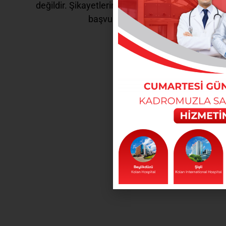
değildir. Şikayetleriniz için doktorunuza
başvurunuz.