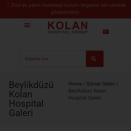
📍Size en yakın hastaneyi konum bilgisine izin vererek
görebilirsiniz.
Beylikdüzü
Home
/
Görsel Galeri
/
Beylikdüzü Kolan
Kolan
Hospital Galeri
Hospital
Galeri