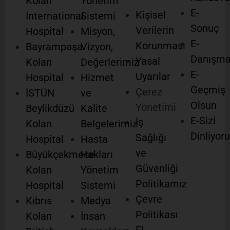
Kolan
Yönetim
E-
Kişisel
International
Sistemi
Sonuç
Verilerin
Hospital
Misyon,
E-
Korunması
Bayrampaşa
Vizyon,
Danışm
Yasal
Kolan
Değerlerimiz
E-
Uyarılar
Hospital
Hizmet
Geçmiş
Çerez
İSTÜN
ve
Olsun
Yönetimi
Beylikdüzü
Kalite
E-Sizi
İş
Kolan
Belgelerimiz
Dinliyor
Sağlığı
Hospital
Hasta
ve
Büyükçekmece
Hakları
Güvenliği
Kolan
Yönetim
Politikamız
Hospital
Sistemi
Çevre
Kıbrıs
Medya
Politikası
Kolan
İnsan