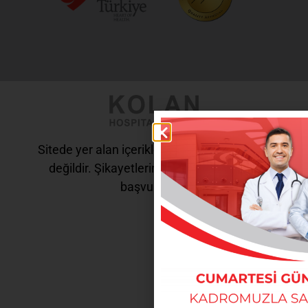
Sitede yer alan içerikler tanı ve tedavi amaçlı
değildir. Şikayetleriniz için doktorunuza
başvurunuz.