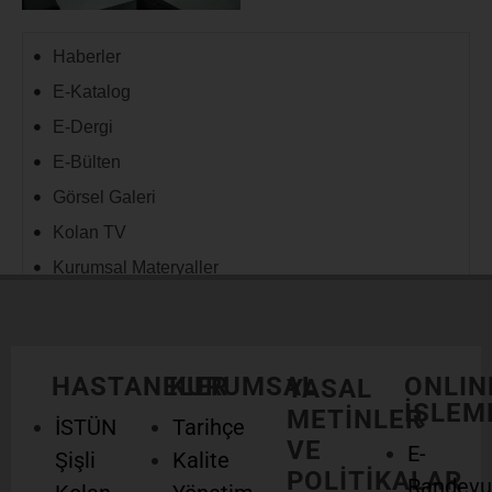
Haberler
E-Katalog
E-Dergi
E-Bülten
Görsel Galeri
Kolan TV
Kurumsal Materyaller
HASTANELER
KURUMSAL
ONLIN
YASAL
İŞLEM
METİNLER
İSTÜN
Tarihçe
VE
E-
Şişli
Kalite
POLİTİKALAR
Randevu