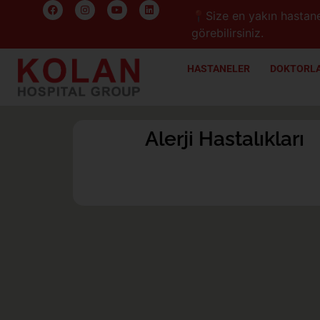
📍Size en yakın hastane
görebilirsiniz.
HASTANELER
DOKTORLA
Alerji Hastalıkları