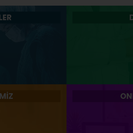
LER
MİZ
ON