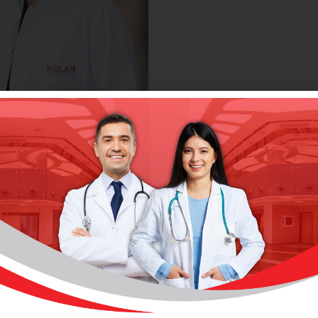
s Hastalıkları (Akciğer
Hastalıkları)
r. Öğr. Üyesi Turgut
ÖZTUTGAN
Randevu Al