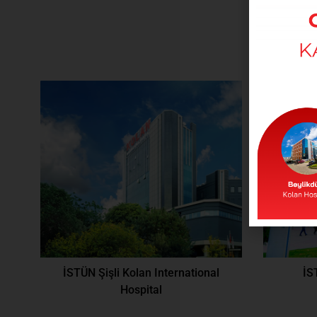
BU
İSTÜN Şişli Kolan International
İS
Hospital