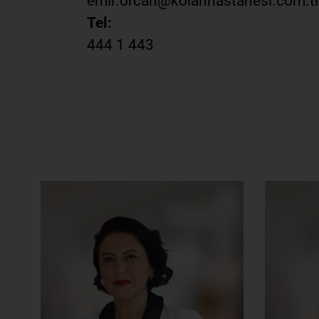
emir.orcan@kolanhastanesi.com.t
Tel:
444 1 443