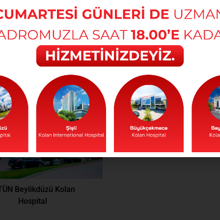
 BÖLÜM AŞAĞIDAKİ HASTANELERDE 
TÜN Beylikdüzü Kolan
Hospital