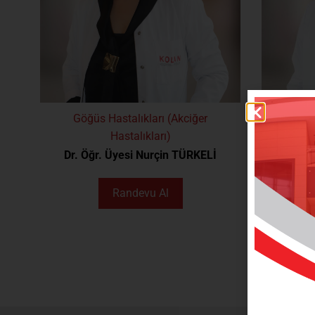
Göğüs Hastalıkları (Akciğer
Göğü
Hastalıkları)
Dr. Öğr. Üyesi Nurçin TÜRKELİ
D
Randevu Al