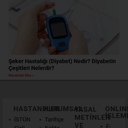
Şeker Hastalığı (Diyabet) Nedir? Diyabetin
Çeşitleri Nelerdir?
Devamını Oku »
HASTANELER
KURUMSAL
ONLIN
YASAL
İŞLEM
METİNLER
İSTÜN
Tarihçe
VE
E-