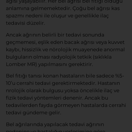
ağısı yaşayabilir. Her bel ağrısı bel fıtığı olduğu
anlamına gelmemektedir. Çoğu bel ağrısı kas
spazmı nedeni ile oluşur ve genellikle ilaç
tedavisi düzelir.
Ancak ağrının belirli bir tedavi sonunda
geçmemesi, eşlik eden bacak ağrısı veya kuvvet
kaybı, hissizlik ve nörolojik muayenede anormal
bulguların olması radyolojik tetkik (sıklıkla
Lomber MR) yapılmasını gerektirir.
Bel fıtığı tanısı konan hastaların bile sadece %5-
10’u cerrahi tedavi gerektirmektedir. Hastanın
nrolojik olarak bulgusu yoksa öncelikle ilaç ve
fizik tedavi yöntemleri denenir. Ancak bu
tedavilerden fayda görmeyen hastalarda cerrahi
tedavi gündeme gelir.
Bel ağrılarında yapılacak tedavi ağrının
nedenine ve hastalığın yerleşimine göre