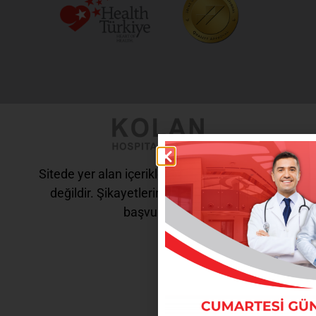
Sitede yer alan içerikler tanı ve tedavi amaçlı
değildir. Şikayetleriniz için doktorunuza
başvurunuz.