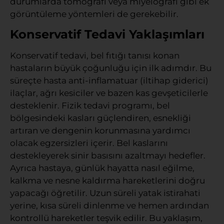
durumlarda tomografi veya miyelografi gibi ek
görüntüleme yöntemleri de gerekebilir.
Konservatif Tedavi Yaklaşımları
Konservatif tedavi, bel fıtığı tanısı konan
hastaların büyük çoğunluğu için ilk adımdır. Bu
süreçte hasta anti-inflamatuar (iltihap giderici)
ilaçlar, ağrı kesiciler ve bazen kas gevşeticilerle
desteklenir. Fizik tedavi programı, bel
bölgesindeki kasları güçlendiren, esnekliği
artıran ve dengenin korunmasına yardımcı
olacak egzersizleri içerir. Bel kaslarını
destekleyerek sinir basısını azaltmayı hedefler.
Ayrıca hastaya, günlük hayatta nasıl eğilme,
kalkma ve nesne kaldırma hareketlerini doğru
yapacağı öğretilir. Uzun süreli yatak istirahati
yerine, kısa süreli dinlenme ve hemen ardından
kontrollü hareketler teşvik edilir. Bu yaklaşım,