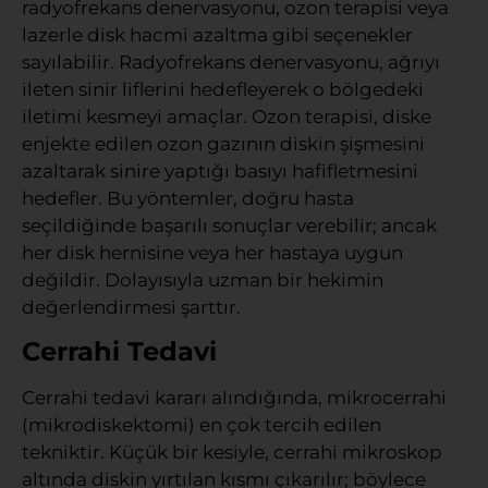
radyofrekans denervasyonu, ozon terapisi veya
lazerle disk hacmi azaltma gibi seçenekler
sayılabilir. Radyofrekans denervasyonu, ağrıyı
ileten sinir liflerini hedefleyerek o bölgedeki
iletimi kesmeyi amaçlar. Ozon terapisi, diske
enjekte edilen ozon gazının diskin şişmesini
azaltarak sinire yaptığı basıyı hafifletmesini
hedefler. Bu yöntemler, doğru hasta
seçildiğinde başarılı sonuçlar verebilir; ancak
her disk hernisine veya her hastaya uygun
değildir. Dolayısıyla uzman bir hekimin
değerlendirmesi şarttır.
Cerrahi Tedavi
Cerrahi tedavi kararı alındığında, mikrocerrahi
(mikrodiskektomi) en çok tercih edilen
tekniktir. Küçük bir kesiyle, cerrahi mikroskop
altında diskin yırtılan kısmı çıkarılır; böylece