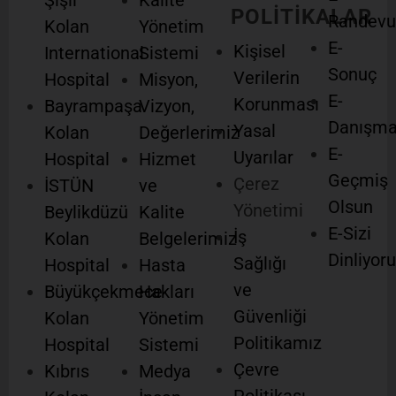
Şişli
Kalite
POLİTİKALAR
Randevu
Kolan
Yönetim
E-
Kişisel
International
Sistemi
Sonuç
Verilerin
Hospital
Misyon,
E-
Korunması
Bayrampaşa
Vizyon,
Danışm
Yasal
Kolan
Değerlerimiz
E-
Uyarılar
Hospital
Hizmet
Geçmiş
Çerez
İSTÜN
ve
Olsun
Yönetimi
Beylikdüzü
Kalite
E-Sizi
İş
Kolan
Belgelerimiz
Dinliyor
Sağlığı
Hospital
Hasta
ve
Büyükçekmece
Hakları
Güvenliği
Kolan
Yönetim
Politikamız
Hospital
Sistemi
Çevre
Kıbrıs
Medya
Politikası