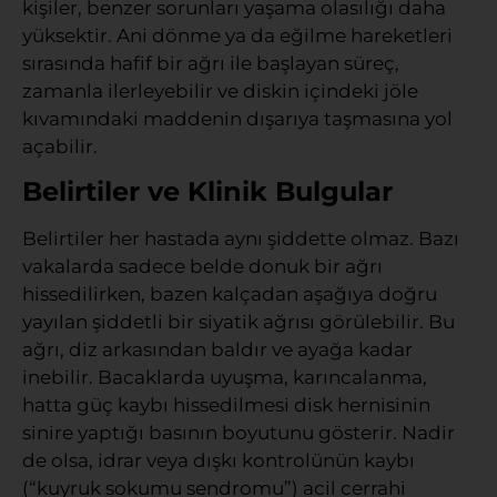
kişiler, benzer sorunları yaşama olasılığı daha
yüksektir. Ani dönme ya da eğilme hareketleri
sırasında hafif bir ağrı ile başlayan süreç,
zamanla ilerleyebilir ve diskin içindeki jöle
kıvamındaki maddenin dışarıya taşmasına yol
açabilir.
Belirtiler ve Klinik Bulgular
Belirtiler her hastada aynı şiddette olmaz. Bazı
vakalarda sadece belde donuk bir ağrı
hissedilirken, bazen kalçadan aşağıya doğru
yayılan şiddetli bir siyatik ağrısı görülebilir. Bu
ağrı, diz arkasından baldır ve ayağa kadar
inebilir. Bacaklarda uyuşma, karıncalanma,
hatta güç kaybı hissedilmesi disk hernisinin
sinire yaptığı basının boyutunu gösterir. Nadir
de olsa, idrar veya dışkı kontrolünün kaybı
(“kuyruk sokumu sendromu”) acil cerrahi