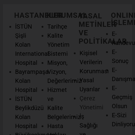
HASTANELER
KURUMSAL
ONLIN
YASAL
İŞLEM
METİNLER
İSTÜN
Tarihçe
VE
E-
Şişli
Kalite
POLİTİKALAR
Randevu
Kolan
Yönetim
E-
Kişisel
International
Sistemi
Sonuç
Verilerin
Hospital
Misyon,
E-
Korunması
Bayrampaşa
Vizyon,
Danışm
Yasal
Kolan
Değerlerimiz
E-
Uyarılar
Hospital
Hizmet
Geçmiş
Çerez
İSTÜN
ve
Olsun
Yönetimi
Beylikdüzü
Kalite
E-Sizi
İş
Kolan
Belgelerimiz
Dinliyor
Sağlığı
Hospital
Hasta
ve