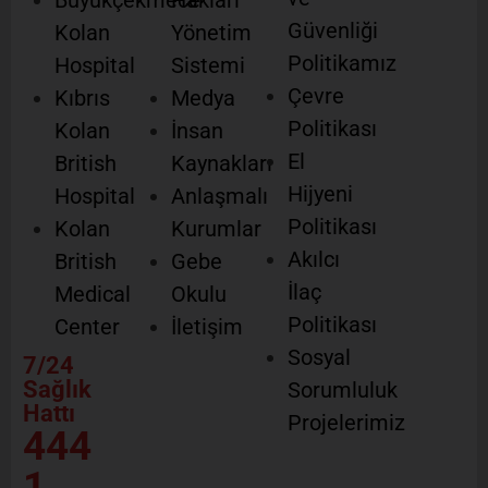
Büyükçekmece
Hakları
Güvenliği
Kolan
Yönetim
Politikamız
Hospital
Sistemi
Çevre
Kıbrıs
Medya
Politikası
Kolan
İnsan
El
British
Kaynakları
Hijyeni
Hospital
Anlaşmalı
Politikası
Kolan
Kurumlar
Akılcı
British
Gebe
İlaç
Medical
Okulu
Politikası
Center
İletişim
Sosyal
7/24
Sağlık
Sorumluluk
Hattı
Projelerimiz
444
1