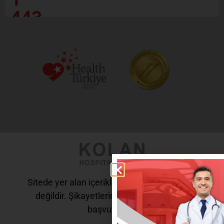
443
Sitede yer alan içerikler tanı ve tedavi amaçlı
değildir. Şikayetleriniz için doktorunuza
başvurunuz.