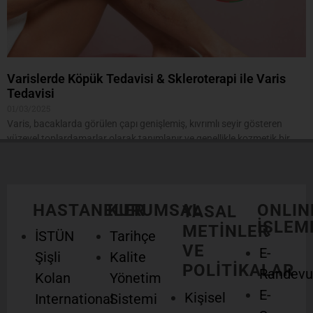
Varislerde Köpük Tedavisi & Skleroterapi ile Varis
Tedavisi
01/03/2025
Varis, bacaklarda görülen çapı genişlemiş, kıvrımlı seyir gösteren
yüzeyel toplardamarlar olarak tanımlanır ve genellikle kozmetik bir
sorun olarak algılansa da ön planda sağlık açısından önemli
Devamını Oku >>
HASTANELER
KURUMSAL
ONLIN
YASAL
İŞLEM
METİNLER
İSTÜN
Tarihçe
VE
E-
Şişli
Kalite
POLİTİKALAR
Randevu
Kolan
Yönetim
E-
Kişisel
International
Sistemi