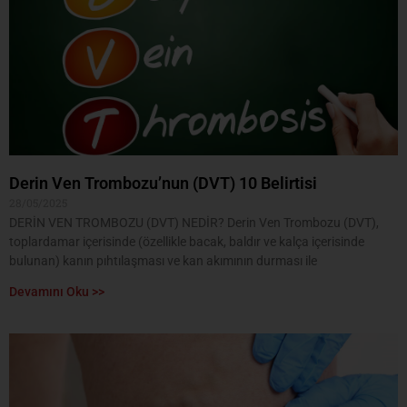
Derin Ven Trombozu’nun (DVT) 10 Belirtisi
28/05/2025
DERİN VEN TROMBOZU (DVT) NEDİR? Derin Ven Trombozu (DVT),
toplardamar içerisinde (özellikle bacak, baldır ve kalça içerisinde
bulunan) kanın pıhtılaşması ve kan akımının durması ile
Devamını Oku >>