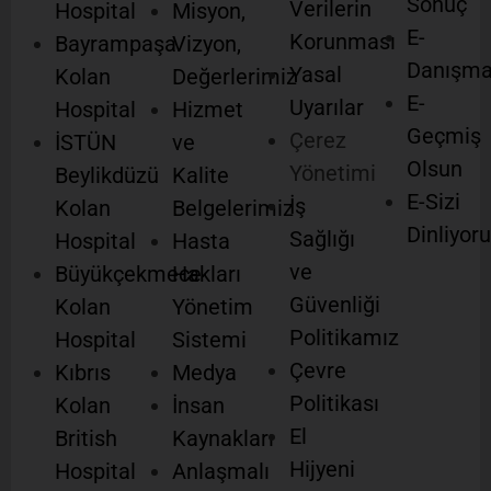
Sonuç
Verilerin
Hospital
Misyon,
E-
Korunması
Bayrampaşa
Vizyon,
Danışm
Yasal
Kolan
Değerlerimiz
E-
Uyarılar
Hospital
Hizmet
Geçmiş
Çerez
İSTÜN
ve
Olsun
Yönetimi
Beylikdüzü
Kalite
E-Sizi
İş
Kolan
Belgelerimiz
Dinliyor
Sağlığı
Hospital
Hasta
ve
Büyükçekmece
Hakları
Güvenliği
Kolan
Yönetim
Politikamız
Hospital
Sistemi
Çevre
Kıbrıs
Medya
Politikası
Kolan
İnsan
El
British
Kaynakları
Hijyeni
Hospital
Anlaşmalı