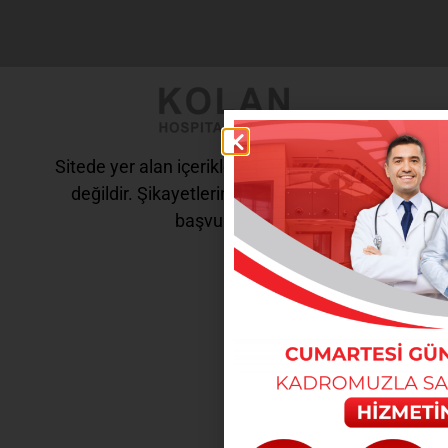
Sitede yer alan içerikler tanı ve tedavi amaçlı
değildir. Şikayetleriniz için doktorunuza
başvurunuz.