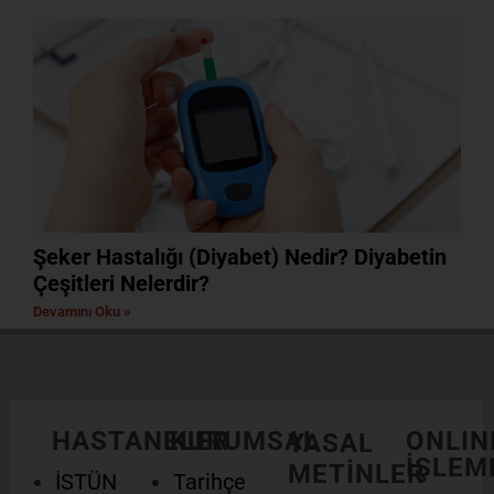
Şeker Hastalığı (Diyabet) Nedir? Diyabetin
Çeşitleri Nelerdir?
Devamını Oku »
HASTANELER
KURUMSAL
ONLIN
YASAL
İŞLEM
METİNLER
İSTÜN
Tarihçe