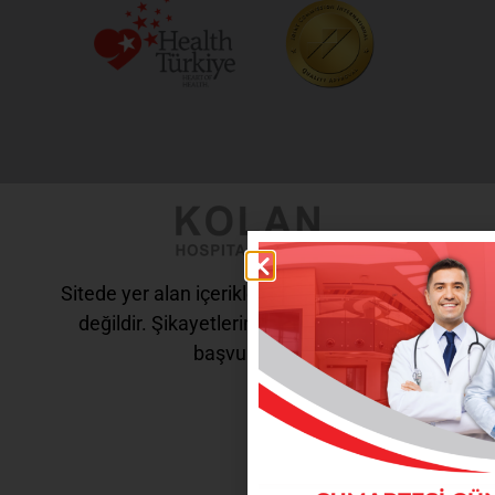
Sitede yer alan içerikler tanı ve tedavi amaçlı
değildir. Şikayetleriniz için doktorunuza
başvurunuz.