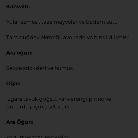
Kahvaltı:
Yulaf ezmesi, taze meyveler ve badem sütü
Tam buğday ekmeği, avokado ve hindi dilimleri
Ara öğün:
Sebze sticksleri ve humus
Öğle:
Izgara tavuk göğsü, kahverengi pirinç ve
buharda pişmiş sebzeler
Ara Öğün:
Yoğurt ve taze meyveler