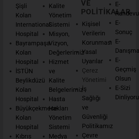
VE
E-
Şişli
Kalite
POLİTİKALAR
Randevu
Kolan
Yönetim
E-
Kişisel
International
Sistemi
Sonuç
Verilerin
Hospital
Misyon,
E-
Korunması
Bayrampaşa
Vizyon,
Danışm
Yasal
Kolan
Değerlerimiz
E-
Uyarılar
Hospital
Hizmet
Geçmiş
Çerez
İSTÜN
ve
Olsun
Yönetimi
Beylikdüzü
Kalite
E-Sizi
İş
Kolan
Belgelerimiz
Dinliyor
Sağlığı
Hospital
Hasta
ve
Büyükçekmece
Hakları
Güvenliği
Kolan
Yönetim
Politikamız
Hospital
Sistemi
Çevre
Kıbrıs
Medya