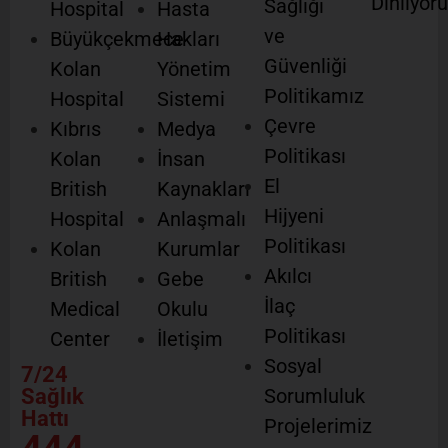
Dinliyor
Sağlığı
Hospital
Hasta
ve
Büyükçekmece
Hakları
Güvenliği
Kolan
Yönetim
Politikamız
Hospital
Sistemi
Çevre
Kıbrıs
Medya
Politikası
Kolan
İnsan
El
British
Kaynakları
Hijyeni
Hospital
Anlaşmalı
Politikası
Kolan
Kurumlar
Akılcı
British
Gebe
İlaç
Medical
Okulu
Politikası
Center
İletişim
Sosyal
7/24
Sağlık
Sorumluluk
Hattı
Projelerimiz