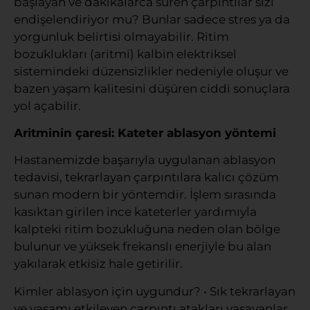
başlayan ve dakikalarca süren çarpıntılar sizi
endişelendiriyor mu? Bunlar sadece stres ya da
yorgunluk belirtisi olmayabilir. Ritim
bozuklukları (aritmi) kalbin elektriksel
sistemindeki düzensizlikler nedeniyle oluşur ve
bazen yaşam kalitesini düşüren ciddi sonuçlara
yol açabilir.
Aritminin çaresi: Kateter ablasyon yöntemi
Hastanemizde başarıyla uygulanan ablasyon
tedavisi, tekrarlayan çarpıntılara kalıcı çözüm
sunan modern bir yöntemdir. İşlem sırasında
kasıktan girilen ince kateterler yardımıyla
kalpteki ritim bozukluğuna neden olan bölge
bulunur ve yüksek frekanslı enerjiyle bu alan
yakılarak etkisiz hale getirilir.
Kimler ablasyon için uygundur? • Sık tekrarlayan
ve yaşamı etkileyen çarpıntı atakları yaşayanlar,