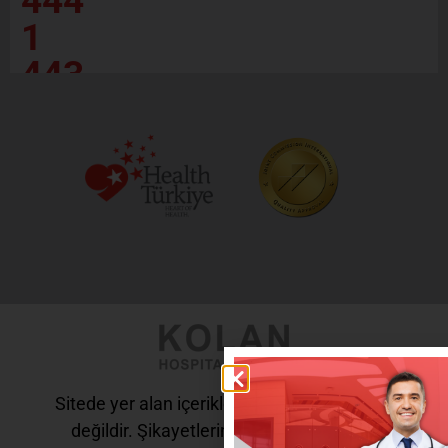
444
1
443
Sitede yer alan içerikler tanı ve tedavi amaçlı
değildir. Şikayetleriniz için doktorunuza