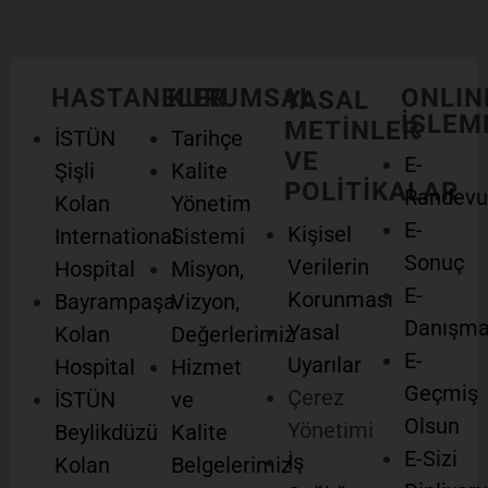
HASTANELER
KURUMSAL
ONLIN
YASAL
İŞLEM
METİNLER
İSTÜN
Tarihçe
VE
E-
Şişli
Kalite
POLİTİKALAR
Randevu
Kolan
Yönetim
E-
Kişisel
International
Sistemi
Sonuç
Verilerin
Hospital
Misyon,
E-
Korunması
Bayrampaşa
Vizyon,
Danışm
Yasal
Kolan
Değerlerimiz
E-
Uyarılar
Hospital
Hizmet
Geçmiş
Çerez
İSTÜN
ve
Olsun
Yönetimi
Beylikdüzü
Kalite
E-Sizi
İş
Kolan
Belgelerimiz