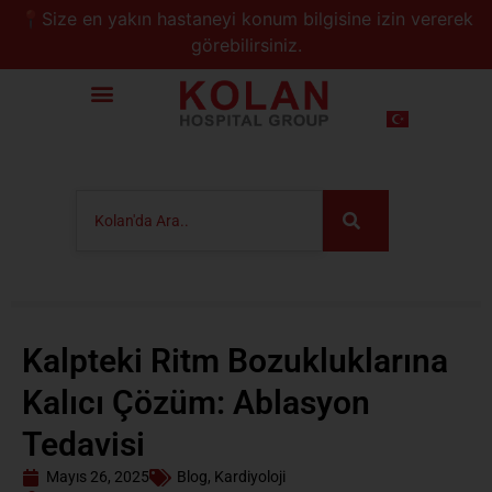
📍Size en yakın hastaneyi konum bilgisine izin vererek
görebilirsiniz.
Kalpteki Ritm Bozukluklarına
Kalıcı Çözüm: Ablasyon
Tedavisi
Mayıs 26, 2025
Blog
,
Kardiyoloji