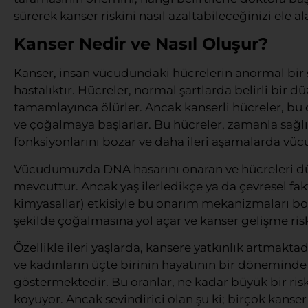
sürerek kanser riskini nasıl azaltabileceğinizi ele al
Kanser Nedir ve Nasıl Oluşur?
Kanser, insan vücudundaki hücrelerin anormal bir 
hastalıktır. Hücreler, normal şartlarda belirli bi
tamamlayınca ölürler. Ancak kanserli hücreler, b
ve çoğalmaya başlarlar. Bu hücreler, zamanla sağlı
fonksiyonlarını bozar ve daha ileri aşamalarda vücu
Vücudumuzda DNA hasarını onaran ve hücreleri dü
mevcuttur. Ancak yaş ilerledikçe ya da çevresel fak
kimyasallar) etkisiyle bu onarım mekanizmaları boz
şekilde çoğalmasına yol açar ve kanser gelişme risk
Özellikle ileri yaşlarda, kansere yatkınlık artmaktad
ve kadınların üçte birinin hayatının bir döneminde
göstermektedir. Bu oranlar, ne kadar büyük bir ris
koyuyor. Ancak sevindirici olan şu ki; birçok kanser