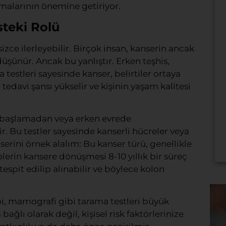
amalarının önemine getiriyor.
steki Rolü
izce ilerleyebilir. Birçok insan, kanserin ancak
üşünür. Ancak bu yanlıştır. Erken teşhis,
estleri sayesinde kanser, belirtiler ortaya
tedavi şansı yükselir ve kişinin yaşam kalitesi
z başlamadan veya erken evrede
r. Bu testler sayesinde kanserli hücreler veya
serini örnek alalım: Bu kanser türü, genellikle
plerin kansere dönüşmesi 8-10 yıllık bir süreç
tespit edilip alınabilir ve böylece kolon
pi, mamografi gibi tarama testleri büyük
ğlı olarak değil, kişisel risk faktörlerinize