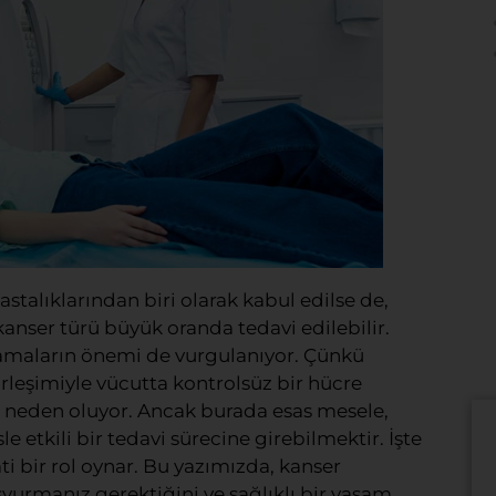
talıklarından biri olarak kabul edilse de,
kanser türü büyük oranda tedavi edilebilir.
amaların önemi de vurgulanıyor. Çünkü
irleşimiyle vücutta kontrolsüz bir hücre
e neden oluyor. Ancak burada esas mesele,
etkili bir tedavi sürecine girebilmektir. İşte
i bir rol oynar. Bu yazımızda, kanser
şvurmanız gerektiğini ve sağlıklı bir yaşam