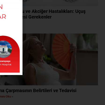
k Yolculuğu ve Akciğer Hastalıkları: Uçuş
esi Bilinmesi Gerekenler
ını Oku »
ma Çarpmasının Belirtileri ve Tedavisi
ını Oku »