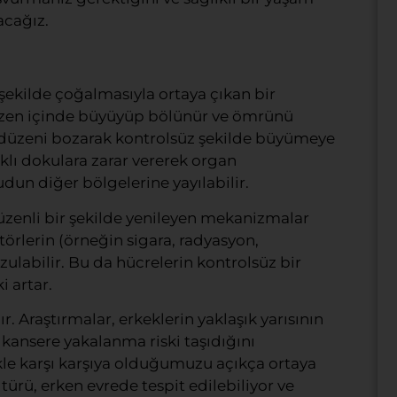
acağız.
şekilde çoğalmasıyla ortaya çıkan bir
r düzen içinde büyüyüp bölünür ve ömrünü
u düzeni bozarak kontrolsüz şekilde büyümeye
klı dokulara zarar vererek organ
dun diğer bölgelerine yayılabilir.
zenli bir şekilde yenileyen mekanizmalar
törlerin (örneğin sigara, radyasyon,
ulabilir. Bu da hücrelerin kontrolsüz bir
i artar.
ır. Araştırmalar, erkeklerin yaklaşık yarısının
 kansere yakalanma riski taşıdığını
kle karşı karşıya olduğumuzu açıkça ortaya
 türü, erken evrede tespit edilebiliyor ve