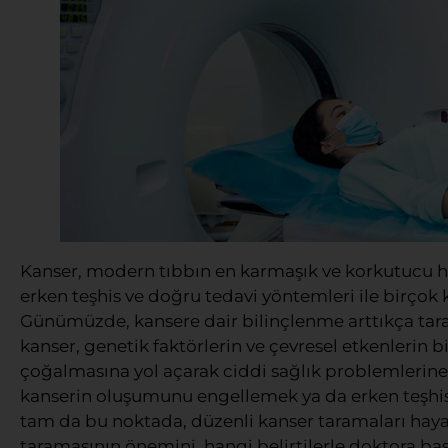
Kanser, modern tıbbın en karmaşık ve korkutucu has
erken teşhis ve doğru tedavi yöntemleri ile birçok 
Günümüzde, kansere dair bilinçlenme arttıkça tar
kanser, genetik faktörlerin ve çevresel etkenlerin b
çoğalmasına yol açarak ciddi sağlık problemlerin
kanserin oluşumunu engellemek ya da erken teşhisle 
tam da bu noktada, düzenli kanser taramaları hayat
taramasının önemini, hangi belirtilerle doktora ba