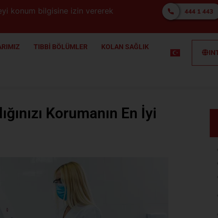
yi konum bilgisine izin vererek
RIMIZ
TIBBİ BÖLÜMLER
KOLAN SAĞLIK
IN
ığınızı Korumanın En İyi