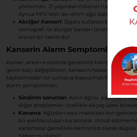
yöntemdir. 21 yaşından itibaren tüm kadınların 
Ayrıca HPV testi de rahim ağzı kanseri riskini
Akciğer Kanseri
: Sigara kullanan bireyler içi
tomografi ile akciğer kanseri taraması önerilir
artıran bir faktördür.
Kanserin Alarm Semptomları: Hangi
Kanser, erken evrelerde genellikle belirgin bir 
gelen bazı değişiklikler, kanserin habercisi olabilir.
kaybetmeden bir uzmana başvurmak hayati önem taş
alarm semptomları:
Sindirim sorunları
: Karın ağrısı, şişkinlik, mi
diğer problemler, özellikle 40 yaş üzeri bireyle
Kanama
: Ağızdan veya makattan kan gelmesi
bir şekilde oluşan kanamalar, ihmal edilmemesi
kanamalar genellikle hemoroid olarak düşünü
habercisi olabilir.