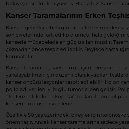
tedavi şansı oldukça yüksek. Bu da bizi kanser tar
Kanser Taramalarının Erken Teşhi
Kanser, genellikle belirgin bir belirti vermeden sess
son evrelerinde fark edilip ölümcül hale geldiğini d
kanserle mücadelede en güçlü silahımızdır. Tarama t
çıkmadan önce tespit edilebilir. Böylece hastalığın 
korunabilir.
Kanser taramaları, kanserin gelişim evresini henü
yakalayabilmek için düzenli olarak yapılan testlerdi
kanser öncüsü lezyonlar tespit edilebilir. Kolon kan
polip adı verilen iyi huylu tümörlerden gelişir. Poli
alır. Düzenli kolonoskopi taramaları ile bu polipler 
kanserinin oluşması önlenir.
Özellikle 50 yaş üzerindeki bireyler için kolonosko
önem taşır. Ancak kanser taramalarına sadece yaşa ba