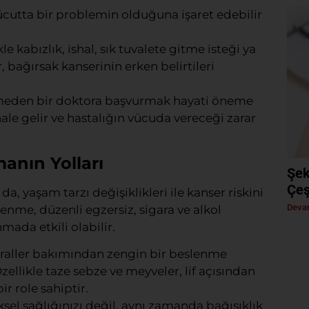
vücutta bir problemin olduğuna işaret edebilir
kle kabızlık, ishal, sık tuvalete gitme isteği ya
 bağırsak kanserinin erken belirtileri
betmeden bir doktora başvurmak hayati öneme
hale gelir ve hastalığın vücuda vereceği zarar
anın Yolları
Şek
Çeş
da, yaşam tarzı değişiklikleri ile kanser riskini
Devam
me, düzenli egzersiz, sigara ve alkol
ada etkili olabilir.
neraller bakımından zengin bir beslenme
ellikle taze sebze ve meyveler, lif açısından
r role sahiptir.
iksel sağlığınızı değil, aynı zamanda bağışıklık