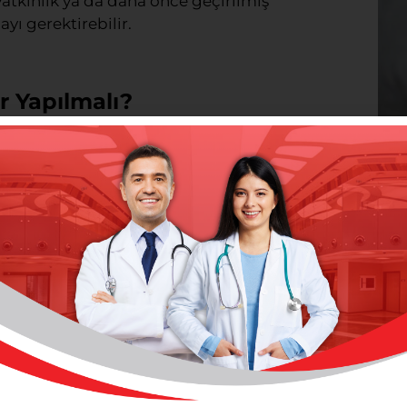
yatkınlık ya da daha önce geçirilmiş
yı gerektirebilir.
r Yapılmalı?
esi için en etkili yöntemdir. Ancak her kanser
Psi
lıkları mevcuttur. Hangi yaşta, hangi kanser
İçi
ğlığınızı korumanın ilk adımıdır. İşte başlıca
Devam
 olarak kolonoskopi yaptırmaları önerilir. Kolon
uğundan, bu taramalar hayat kurtarıcı
hastalığı gibi risk faktörleri varsa, bu
siye edilir.
adının kendi kendine meme muayenesi yapması
mografi çektirilmesi, meme kanserinin erken
ğzı kanserinin erken teşhisinde kullanılan bir