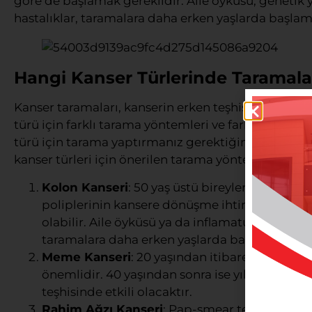
göre de başlamak gereklidir. Aile öyküsü, genetik 
hastalıklar, taramalara daha erken yaşlarda başlama
Hangi Kanser Türlerinde Taramala
Kanser taramaları, kanserin erken teşhisi ve önlenm
türü için farklı tarama yöntemleri ve farklı yaş ara
türü için tarama yaptırmanız gerektiğini bilmek, sa
kanser türleri için önerilen tarama yöntemleri:
Kolon Kanseri
: 50 yaş üstü bireylerin düzenli
poliplerinin kansere dönüşme ihtimali bulund
olabilir. Aile öyküsü ya da inflamatuar bağırsak 
taramalara daha erken yaşlarda başlanması tav
Meme Kanseri
: 20 yaşından itibaren her k
önemlidir. 40 yaşından sonra ise yılda bir ma
teşhisinde etkili olacaktır.
Rahim Ağzı Kanseri
: Pap-smear testi, rahim a