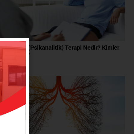
kodinamik (Psikanalitik) Terapi Nedir? Kimler
n Uygundur?
ını Oku »