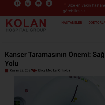
📍Size en yakın hastane
görebilirsiniz.
HASTANELER
DOKTORLA
Kanser Taramasının Önemi: Sağl
Yolu
Kasım 22, 2024
Blog
,
Medikal Onkoloji