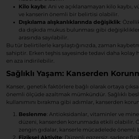
Kilo kaybı
: Ani ve açıklanamayan kilo kaybı, 
ve kanserin önemli bir belirtisi olabilir.
Dışkılama alışkanlıklarında değişiklik
: Özelli
da dışkıda mukus bulunması gibi değişiklikler,
arasında sayılabilir.
Bu tür belirtilerle karşılaştığınızda, zaman kay
sahiptir. Erken teşhis sayesinde tedavi daha kolay 
en aza indirilebilir.
Sağlıklı Yaşam: Kanserden Korunm
Kanser, genetik faktörlere bağlı olarak ortaya çıksa 
önemli ölçüde azaltmak mümkündür. Sağlıklı beslen
kullanımını bırakma gibi adımlar, kanserden korunm
Beslenme
: Antioksidanlar, vitaminler ve mi
düzeni, kanserden korunmada etkili olabilir. Öz
zengin gıdalar, kanserle mücadelede önemli bi
Fiziksel Aktivite
: Düzenli egzersiz, sadece fiz