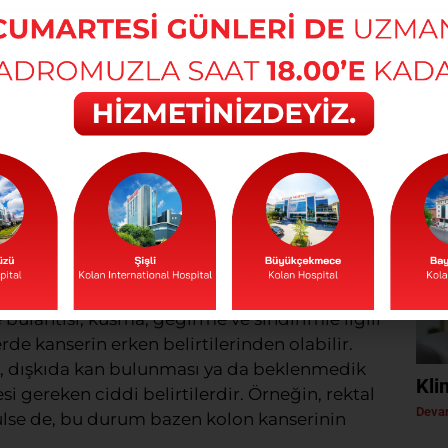
düzenli olarak bu testi yaptırmaları önerilir.
 değerlendirmede kullanılır.
Uça
Önc
n 50 yaşından itibaren düşük doz bilgisayarlı
. Sigara, akciğer kanseri riskini ciddi anlamda
Devam
 Belirtiler Ciddiye Alınmalı?
semptom vermeyebilir. Ancak vücutta meydana
 Bu belirtileri fark ettiğinizde, zaman
ır. İşte dikkat edilmesi gereken başlıca
de bulantısı, kusma, geğirme ve sindirimle ilgili
rde kanserin erken belirtilerinden olabilir.
, dışkıda kan bulunması ya da beklenmedik
Kli
 gereken ciddi belirtilerdir. Örneğin, rektal
Devam
lse de, bu durum bazen kolon kanserinin