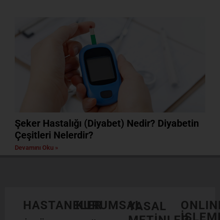
Şeker Hastalığı (Diyabet) Nedir? Diyabetin
Çeşitleri Nelerdir?
Devamını Oku »
HASTANELER
KURUMSAL
ONLIN
YASAL
İŞLEM