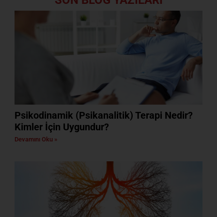
SON BLOG YAZILARI
Psikodinamik (Psikanalitik) Terapi Nedir?
Kimler İçin Uygundur?
Devamını Oku »