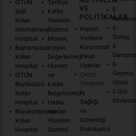
METİNLER
İSTÜN
Tarihçe
VE
E-
Şişli
Kalite
POLİTİKALAR
Randevu
Kolan
Yönetim
E-
Kişisel
International
Sistemi
Sonuç
Verilerin
Hospital
Misyon,
E-
Korunması
Bayrampaşa
Vizyon,
Danışm
Yasal
Kolan
Değerlerimiz
E-
Uyarılar
Hospital
Hizmet
Geçmiş
Çerez
İSTÜN
ve
Olsun
Yönetimi
Beylikdüzü
Kalite
E-Sizi
İş
Kolan
Belgelerimiz
Dinliyor
Sağlığı
Hospital
Hasta
ve
Büyükçekmece
Hakları
Güvenliği
Kolan
Yönetim
Politikamız
Hospital
Sistemi