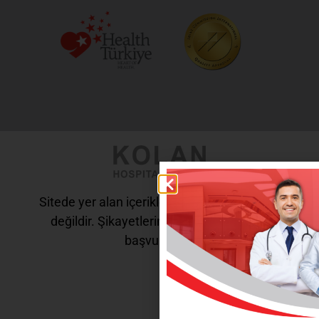
Sitede yer alan içerikler tanı ve tedavi amaçlı
değildir. Şikayetleriniz için doktorunuza
başvurunuz.