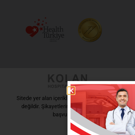
Sitede yer alan içerikler tanı ve tedavi amaçlı
değildir. Şikayetleriniz için doktorunuza
başvurunuz.