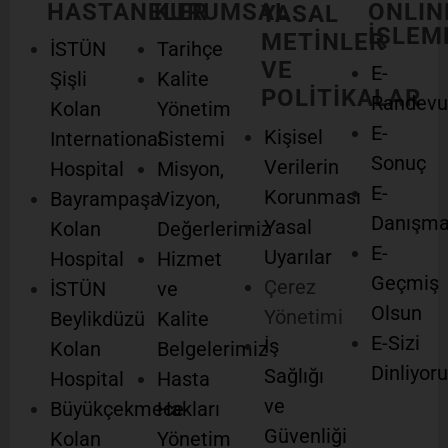
HASTANELER
KURUMSAL
ONLIN
YASAL
İŞLEM
METİNLER
İSTÜN
Tarihçe
VE
E-
Şişli
Kalite
POLİTİKALAR
Randevu
Kolan
Yönetim
E-
Kişisel
International
Sistemi
Sonuç
Verilerin
Hospital
Misyon,
E-
Korunması
Bayrampaşa
Vizyon,
Danışm
Yasal
Kolan
Değerlerimiz
E-
Uyarılar
Hospital
Hizmet
Geçmiş
Çerez
İSTÜN
ve
Olsun
Yönetimi
Beylikdüzü
Kalite
E-Sizi
İş
Kolan
Belgelerimiz
Dinliyor
Sağlığı
Hospital
Hasta
ve
Büyükçekmece
Hakları
Güvenliği
Kolan
Yönetim