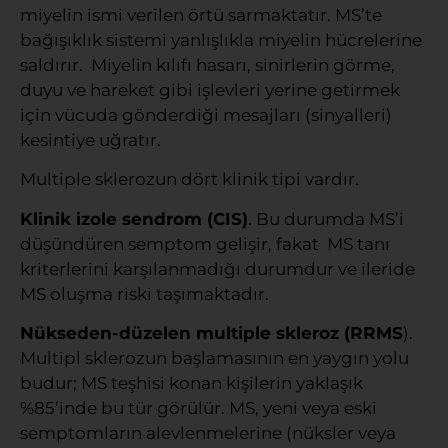
miyelin ismi verilen örtü sarmaktatır. MS’te
bağışıklık sistemi yanlışlıkla miyelin hücrelerine
saldırır. Miyelin kılıfı hasarı, sinirlerin görme,
duyu ve hareket gibi işlevleri yerine getirmek
için vücuda gönderdiği mesajları (sinyalleri)
kesintiye uğratır.
Multiple sklerozun dört klinik tipi vardır.
Klinik izole sendrom (CIS)
. Bu durumda MS’i
düşündüren semptom gelişir, fakat MS tanı
kriterlerini karşılanmadığı durumdur ve ileride
MS oluşma riski taşımaktadır.
Nükseden-düzelen multiple skleroz (RRMS
).
Multipl sklerozun başlamasının en yaygın yolu
budur; MS teşhisi konan kişilerin yaklaşık
%85’inde bu tür görülür. MS, yeni veya eski
semptomların alevlenmelerine (nüksler veya