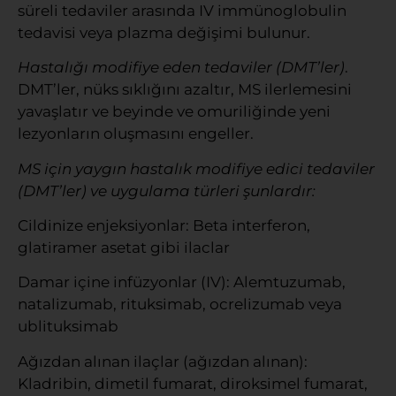
süreli tedaviler arasında IV immünoglobulin
tedavisi veya plazma değişimi bulunur.
Hastalığı modifiye eden tedaviler (DMT’ler)
.
DMT’ler, nüks sıklığını azaltır, MS ilerlemesini
yavaşlatır ve beyinde ve omuriliğinde yeni
lezyonların oluşmasını engeller.
MS için yaygın hastalık modifiye edici tedaviler
(DMT’ler) ve uygulama türleri şunlardır:
Cildinize enjeksiyonlar: Beta interferon,
glatiramer asetat gibi ilaclar
Damar içine infüzyonlar (IV): Alemtuzumab,
natalizumab, rituksimab, ocrelizumab veya
ublituksimab
Ağızdan alınan ilaçlar (ağızdan alınan):
Kladribin, dimetil fumarat, diroksimel fumarat,