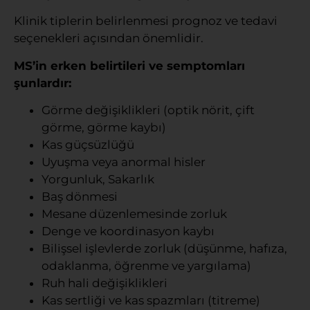
Klinik tiplerin belirlenmesi prognoz ve tedavi
seçenekleri açısından önemlidir.
MS’in erken belirtileri ve semptomları
şunlardır:
Görme değişiklikleri (optik nörit, çift
görme, görme kaybı)
Kas güçsüzlüğü
Uyuşma veya anormal hisler
Yorgunluk, Sakarlık
Baş dönmesi
Mesane düzenlemesinde zorluk
Denge ve koordinasyon kaybı
Bilişsel işlevlerde zorluk (düşünme, hafıza,
odaklanma, öğrenme ve yargılama)
Ruh hali değişiklikleri
Kas sertliği ve kas spazmları (titreme)