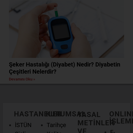
Şeker Hastalığı (Diyabet) Nedir? Diyabetin
Çeşitleri Nelerdir?
Devamını Oku »
HASTANELER
KURUMSAL
ONLIN
YASAL
İŞLEM
METİNLER
İSTÜN
Tarihçe
VE
E-