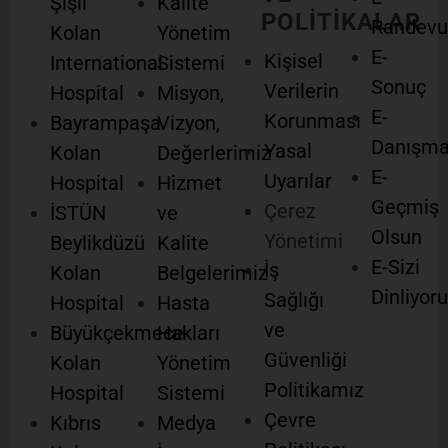
Şişli
Kalite
POLİTİKALAR
Randevu
Kolan
Yönetim
E-
Kişisel
International
Sistemi
Sonuç
Verilerin
Hospital
Misyon,
E-
Korunması
Bayrampaşa
Vizyon,
Danışm
Yasal
Kolan
Değerlerimiz
E-
Uyarılar
Hospital
Hizmet
Geçmiş
Çerez
İSTÜN
ve
Olsun
Yönetimi
Beylikdüzü
Kalite
E-Sizi
İş
Kolan
Belgelerimiz
Dinliyor
Sağlığı
Hospital
Hasta
ve
Büyükçekmece
Hakları
Güvenliği
Kolan
Yönetim
Politikamız
Hospital
Sistemi
Çevre
Kıbrıs
Medya