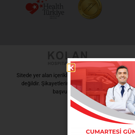
Sitede yer alan içerikler tanı ve tedavi amaçlı
değildir. Şikayetleriniz için doktorunuza
başvurunuz.