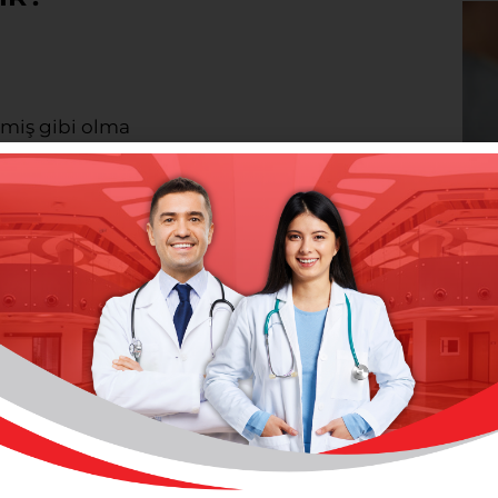
miş gibi olma
Psi
İçi
Devam
ş gibi olma
 4 veya daha fazlasının oluşması, dakikalar
 panik ataklar olmalıdır. Kişide tekrar atak
 olur ve bazı kaçınma davranışları gelişebilir.
 egzersizden kaçınma.)