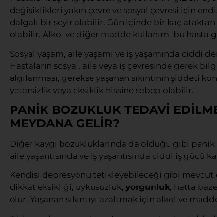
değişiklikleri yakın çevre ve sosyal çevresi için endi
dalgalı bir seyir alabilir. Gün içinde bir kaç atakta
olabilir. Alkol ve diğer madde kullanımı bu hasta 
Sosyal yaşam, aile yaşamı ve iş yaşamında ciddi der
Hastaların sosyal, aile veya iş çevresinde gerek bil
algılanması, gerekse yaşanan sıkıntının şiddeti ko
yetersizlik veya eksiklik hissine sebep olabilir.
PANİK BOZUKLUK TEDAVİ EDİLM
MEYDANA GELİR?
Diğer kaygı bozukluklarında da olduğu gibi panik
aile yaşantısında ve iş yaşantısında ciddi iş gücü k
Kendisi depresyonu tetikleyebileceği gibi mevcut de
dikkat eksikliği, uykusuzluk,
yorgunluk
, hatta baz
olur. Yaşanan sıkıntıyı azaltmak için alkol ve madde