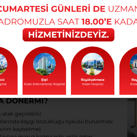
DURUMLAR
idrak edemezler, tam bir kaos hali vardır, ilk
alık varmış gibi düşünülür ve başvuru bu
belirtilerden bazıları başka tıbbi
Uça
arı (kansızlık, hipertansiyon), solunum sistemi
Önc
pilepsi, beyin damar hastalıkları,
Devam
ığı, kan şekeri düşüklüğü, troid hastalıkları),
ikliği ve enfeksiyonlar.
yici olabilir aynı zamanda eş zamanlı olarak
ir tıbbi inceleme yapılması gerekmektedir.
A DÖNERMİ?
atak geçirebilir
kınlarında kaygı bozukluğu öyküsü bulunması
 birini kaybetme)
aylara maruz kalma gibi, eşlik eden