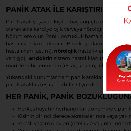
PANİK ATAK İLE KARIŞTIRILAN 
Panik atak yaşayan kişiler başlangıçta ne olduğunu 
olarak akla kardiyolojik ve/veya nörolojik bir hast
bölümlere olur. Panik bozukluk hastalarında oluşan 
hastalıklarda da olabilir. Bazı kalp damar hastalıkl
hastalıkları (astım),
nörolojik
hastalıklar (migren, e
vertigo),
endokrin
sistem hastalıkları (şeker hastal
madde zehirlenmeleri (esrar, kokain, alkol), B12 eks
Yukarıdaki durumlar hem panik ataklar için tetikle
panik ataklara eşlik edebilir. O yüzden ayrıntılı b
HER PANİK, PANİK BOZUKLUĞUN
Herkes hayatın herhangi bir döneminde panik 
Kişinin birinci derece akrabalarında veya ya
Stresli yaşam olayları (özellikle yakınlarından
Çocuklukta veya erişkin dönemde travmatik ol