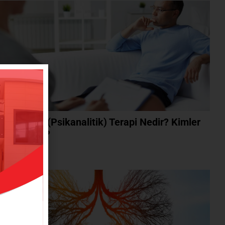
kodinamik (Psikanalitik) Terapi Nedir? Kimler
n Uygundur?
ını Oku »