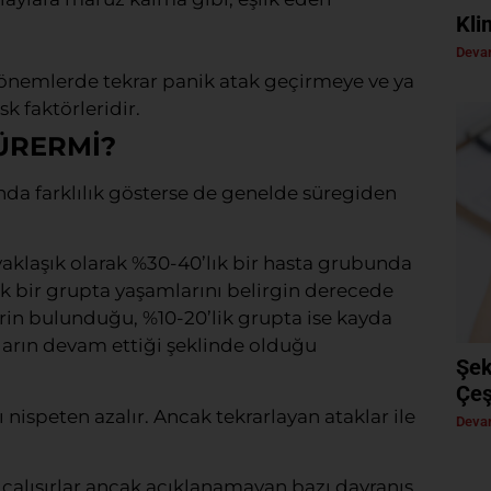
Kli
Devam
 dönemlerde tekrar panik atak geçirmeye ve ya
k faktörleridir.
ÜRERMİ?
nda farklılık gösterse de genelde süregiden
aklaşık olarak %30-40’lık bir hasta grubunda
k bir grupta yaşamlarını belirgin derecede
erin bulunduğu, %10-20’lik grupta ise kayda
ların devam ettiği şeklinde olduğu
Şek
Çeş
ı nispeten azalır. Ancak tekrarlayan ataklar ile
Devam
 çalışırlar ancak açıklanamayan bazı davranış