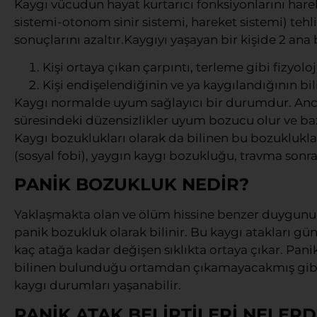
Kaygı vücudun hayat kurtarıcı fonksiyonlarını hare
sistemi-otonom sinir sistemi, hareket sistemi) teh
sonuçlarını azaltır.Kaygıyı yaşayan bir kişide 2 ana 
Kişi ortaya çıkan çarpıntı, terleme gibi fizyoloj
Kişi endişelendiğinin ve ya kaygılandığının bil
Kaygı normalde uyum sağlayıcı bir durumdur. Anc
süresindeki düzensizlikler uyum bozucu olur ve bazı
Kaygı bozuklukları olarak da bilinen bu bozuklukl
(sosyal fobi), yaygın kaygı bozukluğu, travma sonra
PANİK BOZUKLUK NEDİR?
Yaklaşmakta olan ve ölüm hissine benzer duygunun eş
panik bozukluk olarak bilinir. Bu kaygı atakları gü
kaç atağa kadar değişen sıklıkta ortaya çıkar. Pan
bilinen bulunduğu ortamdan çıkamayacakmış gibi 
kaygı durumları yaşanabilir.
PANİK ATAK BELİRTİLERİ NELERD