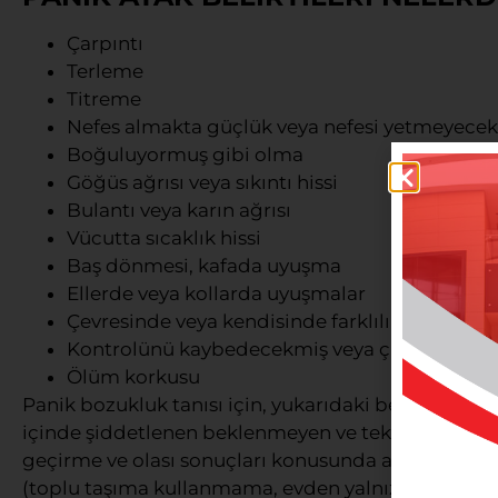
Çarpıntı
Terleme
Titreme
Nefes almakta güçlük veya nefesi yetmeyecek
Boğuluyormuş gibi olma
Göğüs ağrısı veya sıkıntı hissi
Bulantı veya karın ağrısı
Vücutta sıcaklık hissi
Baş dönmesi, kafada uyuşma
Ellerde veya kollarda uyuşmalar
Çevresinde veya kendisinde farklılık hissetme
Kontrolünü kaybedecekmiş veya çıldıracakmı
Ölüm korkusu
Panik bozukluk tanısı için, yukarıdaki belirtilerden
içinde şiddetlenen beklenmeyen ve tekrarlayıcı olan
geçirme ve olası sonuçları konusunda aşırı bir kaygı
(toplu taşıma kullanmama, evden yalnız çıkmama,