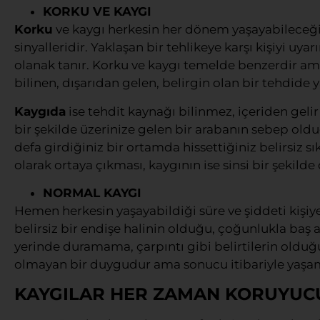
KORKU VE KAYGI
Korku
ve kaygı herkesin her dönem yaşayabileceği, 
sinyalleridir. Yaklaşan bir tehlikeye karşı kişiyi uya
olanak tanır. Korku ve kaygı temelde benzerdir ama 
bilinen, dışarıdan gelen, belirgin olan bir tehdide
Kaygıda
ise tehdit kaynağı bilinmez, içeriden gelir 
bir şekilde üzerinize gelen bir arabanın sebep oldu
defa girdiğiniz bir ortamda hissettiğiniz belirsiz sı
olarak ortaya çıkması, kaygının ise sinsi bir şekilde 
NORMAL KAYGI
Hemen herkesin yaşayabildiği süre ve şiddeti kişi
belirsiz bir endişe halinin olduğu, çoğunlukla baş a
yerinde duramama, çarpıntı gibi belirtilerin oldu
olmayan bir duygudur ama sonucu itibariyle yaşam
KAYGILAR HER ZAMAN KORUYU