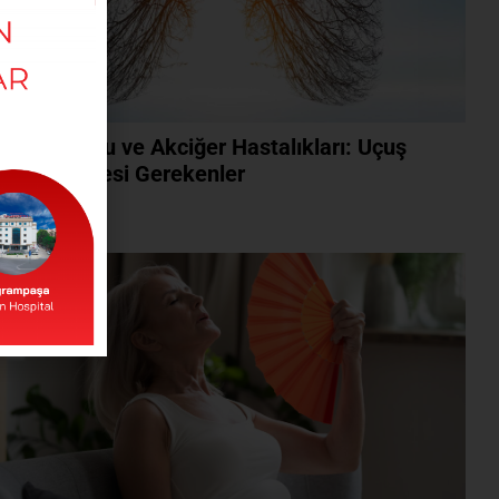
k Yolculuğu ve Akciğer Hastalıkları: Uçuş
esi Bilinmesi Gerekenler
ını Oku »