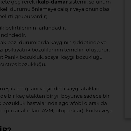
kete geçirerek (
kalp-damar
sistemi, solunum
likeli durumu önlemeye çalışır veya onun olası
belirti grubu vardır;
ik belirtilerinin farkındadır.
incindedir.
ak bazı durumlarda kaygının şiddetinde ve
 psikiyatrik bozuklarının temelini oluşturur.
ar: Panik bozukluk, sosyal kaygı bozukluğu
sı stres bozukluğu.
lik ettiği ani ve şiddetli kaygı atakları
nde bir kaç ataktan bir yıl boyunca sadece bir
ik bozukluk hastalarında agorafobi olarak da
(pazar alanları, AVM, otoparklar) korku veya
İR?