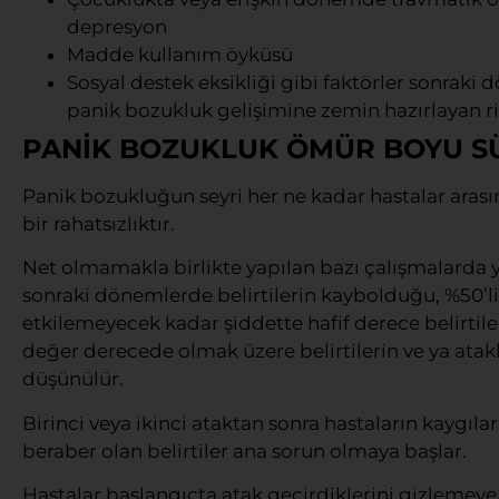
depresyon
Madde kullanım öyküsü
Sosyal destek eksikliği gibi faktörler sonraki
panik bozukluk gelişimine zemin hazırlayan ris
PANİK BOZUKLUK ÖMÜR BOYU S
Panik bozukluğun seyri her ne kadar hastalar arası
bir rahatsızlıktır.
Net olmamakla birlikte yapılan bazı çalışmalarda y
sonraki dönemlerde belirtilerin kaybolduğu, %50’li
etkilemeyecek kadar şiddette hafif derece belirtil
değer derecede olmak üzere belirtilerin ve ya atak
düşünülür.
Birinci veya ikinci ataktan sonra hastaların kaygılar
beraber olan belirtiler ana sorun olmaya başlar.
Hastalar başlangıçta atak geçirdiklerini gizlemeye