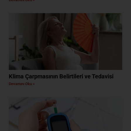
Klima Çarpmasının Belirtileri ve Tedavisi
Devamını Oku »