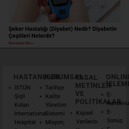
Şeker Hastalığı (Diyabet) Nedir? Diyabetin
Çeşitleri Nelerdir?
Devamını Oku »
HASTANELER
KURUMSAL
ONLIN
YASAL
İŞLEM
METİNLER
İSTÜN
Tarihçe
VE
E-
Şişli
Kalite
POLİTİKALAR
Randevu
Kolan
Yönetim
E-
Kişisel
International
Sistemi
Sonuç
Verilerin
Hospital
Misyon,