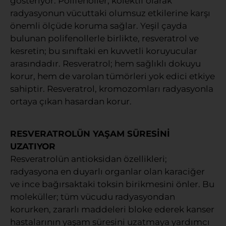
gösteriyor. Polifenoller; kolektif olarak
radyasyonun vücuttaki olumsuz etkilerine karşı
önemli ölçüde koruma sağlar. Yeşil çayda
bulunan polifenollerle birlikte, resveratrol ve
kesretin; bu sınıftaki en kuvvetli koruyucular
arasındadır. Resveratrol; hem sağlıklı dokuyu
korur, hem de varolan tümörleri yok edici etkiye
sahiptir. Resveratrol, kromozomları radyasyonla
ortaya çıkan hasardan korur.
RESVERATROLÜN YAŞAM SÜRESİNİ
UZATIYOR
Resveratrolün antioksidan özellikleri;
radyasyona en duyarlı organlar olan karaciğer
ve ince bağırsaktaki toksin birikmesini önler. Bu
moleküller; tüm vücudu radyasyondan
korurken, zararlı maddeleri bloke ederek kanser
hastalarının yaşam süresini uzatmaya yardımcı