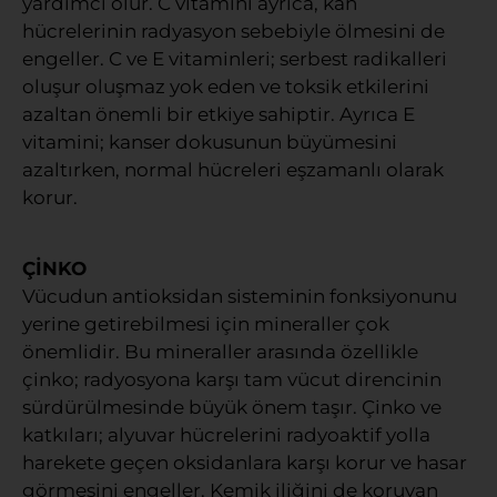
yardımcı olur. C vitamini ayrıca, kan
hücrelerinin radyasyon sebebiyle ölmesini de
engeller. C ve E vitaminleri; serbest radikalleri
oluşur oluşmaz yok eden ve toksik etkilerini
azaltan önemli bir etkiye sahiptir. Ayrıca E
vitamini; kanser dokusunun büyümesini
azaltırken, normal hücreleri eşzamanlı olarak
korur.
ÇİNKO
Vücudun antioksidan sisteminin fonksiyonunu
yerine getirebilmesi için mineraller çok
önemlidir. Bu mineraller arasında özellikle
çinko; radyosyona karşı tam vücut direncinin
sürdürülmesinde büyük önem taşır. Çinko ve
katkıları; alyuvar hücrelerini radyoaktif yolla
harekete geçen oksidanlara karşı korur ve hasar
görmesini engeller. Kemik iliğini de koruyan