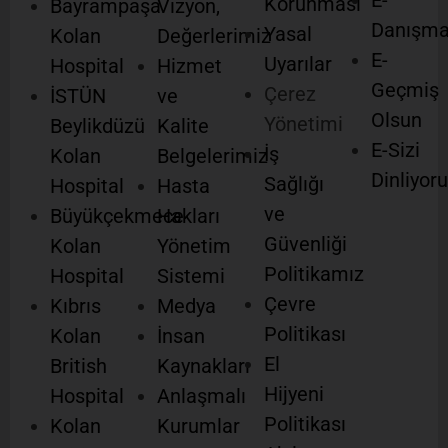
E-
Korunması
Bayrampaşa
Vizyon,
Danışm
Yasal
Kolan
Değerlerimiz
E-
Uyarılar
Hospital
Hizmet
Geçmiş
Çerez
İSTÜN
ve
Olsun
Yönetimi
Beylikdüzü
Kalite
E-Sizi
İş
Kolan
Belgelerimiz
Dinliyor
Sağlığı
Hospital
Hasta
ve
Büyükçekmece
Hakları
Güvenliği
Kolan
Yönetim
Politikamız
Hospital
Sistemi
Çevre
Kıbrıs
Medya
Politikası
Kolan
İnsan
El
British
Kaynakları
Hijyeni
Hospital
Anlaşmalı
Politikası
Kolan
Kurumlar