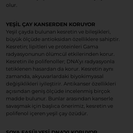
olur.
YEŞİL ÇAY KANSERDEN KORUYOR
Yeşil çayda bulunan kesretin ve bileşikleri,
büyük ölçüde antioksidan özelliklere sahiptir.
Kesretin; lipitleri ve proteinleri Gama
radyasyonunun ölümcül etkilerinden korur.
Kesretin ile polifenoller; DNA’yı radyasyonla
tetiklenen hasardan da korur. Kesretin aynı
zamanda, akyuvarlardaki biyokimyasal
değişiklikleri iyileştirir. Antikanser özellikleri
açısından geniş ölçüde incelenmiş birçok
madde bulunur. Bunlar arasından kanserle
savaşmak için başlıca önerimiz, kesretin ve
polifenol içeren yeşil çay özüdür.
SOYA FASÜLYESİ DNA’YI KORUYOR