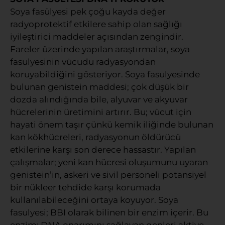
Soya fasülyesi pek çoğu kayda değer
radyoprotektif etkilere sahip olan sağlığı
iyileştirici maddeler açısından zengindir.
Fareler üzerinde yapılan araştırmalar, soya
fasulyesinin vücudu radyasyondan
koruyabildiğini gösteriyor. Soya fasulyesinde
bulunan genistein maddesi; çok düşük bir
dozda alındığında bile, alyuvar ve akyuvar
hücrelerinin üretimini artırır. Bu; vücut için
hayati önem taşır çünkü kemik iliğinde bulunan
kan kökhücreleri, radyasyonun öldürücü
etkilerine karşı son derece hassastır. Yapılan
çalışmalar; yeni kan hücresi oluşumunu uyaran
genistein’in, askeri ve sivil personeli potansiyel
bir nükleer tehdide karşı korumada
kullanılabileceğini ortaya koyuyor. Soya
fasulyesi; BBI olarak bilinen bir enzim içerir. Bu
enzim; DNA onarımını sağlayan genleri aktive