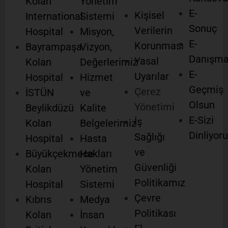
Kolan
Yönetim
E-
Kişisel
International
Sistemi
Sonuç
Verilerin
Hospital
Misyon,
E-
Korunması
Bayrampaşa
Vizyon,
Danışm
Yasal
Kolan
Değerlerimiz
E-
Uyarılar
Hospital
Hizmet
Geçmiş
Çerez
İSTÜN
ve
Olsun
Yönetimi
Beylikdüzü
Kalite
E-Sizi
İş
Kolan
Belgelerimiz
Dinliyor
Sağlığı
Hospital
Hasta
ve
Büyükçekmece
Hakları
Güvenliği
Kolan
Yönetim
Politikamız
Hospital
Sistemi
Çevre
Kıbrıs
Medya
Politikası
Kolan
İnsan