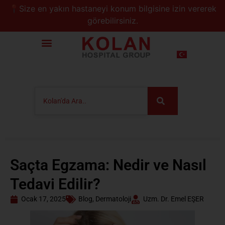
📍Size en yakın hastaneyi konum bilgisine izin vererek
görebilirsiniz.
Saçta Egzama: Nedir ve Nasıl
Tedavi Edilir?
Ocak 17, 2025
Blog
,
Dermatoloji
Uzm. Dr. Emel EŞER