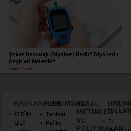
Şeker Hastalığı (Diyabet) Nedir? Diyabetin
Çeşitleri Nelerdir?
Devamını Oku »
HASTANELER
KURUMSAL
ONLIN
YASAL
İŞLEM
METİNLER
İSTÜN
Tarihçe
VE
E-
Şişli
Kalite
POLİTİKALAR
Randevu