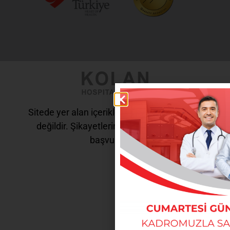
Sitede yer alan içerikler tanı ve tedavi amaçlı
değildir. Şikayetleriniz için doktorunuza
başvurunuz.