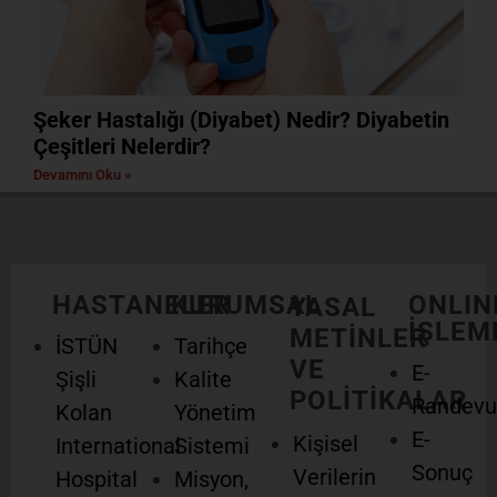
Şeker Hastalığı (Diyabet) Nedir? Diyabetin
Çeşitleri Nelerdir?
Devamını Oku »
HASTANELER
KURUMSAL
ONLIN
YASAL
İŞLEM
METİNLER
İSTÜN
Tarihçe
VE
E-
Şişli
Kalite
POLİTİKALAR
Randevu
Kolan
Yönetim
E-
Kişisel
International
Sistemi
Sonuç
Verilerin
Hospital
Misyon,