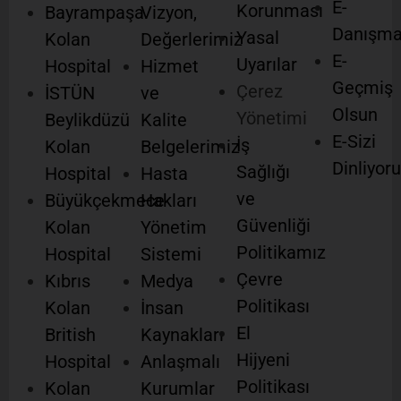
E-
Korunması
Bayrampaşa
Vizyon,
Danışm
Yasal
Kolan
Değerlerimiz
E-
Uyarılar
Hospital
Hizmet
Geçmiş
Çerez
İSTÜN
ve
Olsun
Yönetimi
Beylikdüzü
Kalite
E-Sizi
İş
Kolan
Belgelerimiz
Dinliyor
Sağlığı
Hospital
Hasta
ve
Büyükçekmece
Hakları
Güvenliği
Kolan
Yönetim
Politikamız
Hospital
Sistemi
Çevre
Kıbrıs
Medya
Politikası
Kolan
İnsan
El
British
Kaynakları
Hijyeni
Hospital
Anlaşmalı
Politikası
Kolan
Kurumlar