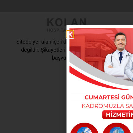
Sitede yer alan içerikler tanı ve tedavi amaçlı
değildir. Şikayetleriniz için doktorunuza
başvurunuz.