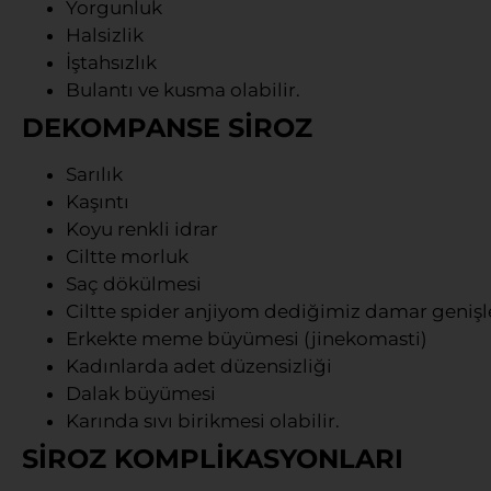
Yorgunluk
Halsizlik
İştahsızlık
Bulantı ve kusma olabilir.
DEKOMPANSE SİROZ
Sarılık
Kaşıntı
Koyu renkli idrar
Ciltte morluk
Saç dökülmesi
Ciltte spider anjiyom dediğimiz damar geniş
Erkekte meme büyümesi (jinekomasti)
Kadınlarda adet düzensizliği
Dalak büyümesi
Karında sıvı birikmesi olabilir.
SİROZ KOMPLİKASYONLARI