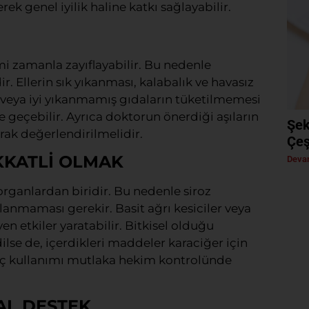
ek genel iyilik haline katkı sağlayabilir.
emi zamanla zayıflayabilir. Bu nedenle
 Ellerin sık yıkanması, kalabalık ve havasız
eya iyi yıkanmamış gıdaların tüketilmemesi
e geçebilir. Ayrıca doktorun önerdiği aşıların
Şek
ak değerlendirilmelidir.
Çeş
KKATLİ OLMAK
Devam
organlardan biridir. Bu nedenle siroz
llanmaması gerekir. Basit ağrı kesiciler veya
n etkiler yaratabilir. Bitkisel olduğu
lse de, içerdikleri maddeler karaciğer için
 ilaç kullanımı mutlaka hekim kontrolünde
AL DESTEK