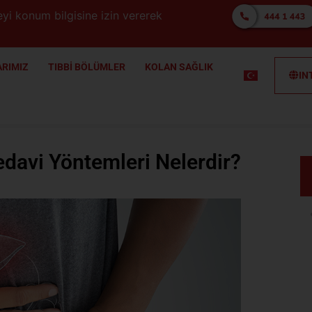
yi konum bilgisine izin vererek
RIMIZ
TIBBİ BÖLÜMLER
KOLAN SAĞLIK
IN
Tedavi Yöntemleri Nelerdir?