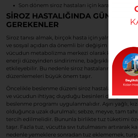
Son dönem siroz hastaları için karaciğer nakl
SİROZ HASTALIĞINDA GÜNLÜK HA
GEREKENLER
Siroz tanısı almak, birçok hasta için yalnızca fiziks
ve sosyal açıdan da önemli bir değişim süreciyle ka
vücudun metabolizma merkezi olarak kabul edilir ve
enerji düzeyinden sindirimine, bağışıklık sistem
etkileyebilir. Bu nedenle siroz hastalarının günlük y
düzenlemeleri büyük önem taşır.
Öncelikle beslenme düzeni siroz hastaları için kri
ve vücudun ihtiyaç duyduğu besinleri dengeli bir şe
beslenme programı uygulanmalıdır. Aşırı yağlı, k
olduğunca uzak durulmalı; sebze, meyve, tam tahılla
tercih edilmelidir. Bununla birlikte tuz tüketimi ö
taşır. Fazla tuz, vücutta sıvı tutulmasını artırarak k
nedenle yemeklere sonradan tuz eklememek, turşu