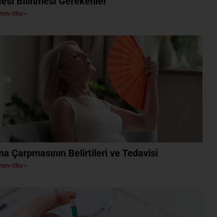
esi Bilinmesi Gerekenler
ını Oku »
ma Çarpmasının Belirtileri ve Tedavisi
ını Oku »