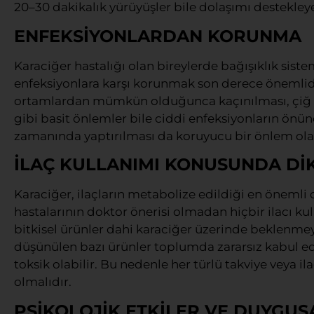
20–30 dakikalık yürüyüşler bile dolaşımı destekleyer
ENFEKSİYONLARDAN KORUNMA
Karaciğer hastalığı olan bireylerde bağışıklık sist
enfeksiyonlara karşı korunmak son derece önemlidir.
ortamlardan mümkün olduğunca kaçınılması, çiğ v
gibi basit önlemler bile ciddi enfeksiyonların önün
zamanında yaptırılması da koruyucu bir önlem olar
İLAÇ KULLANIMI KONUSUNDA Dİ
Karaciğer, ilaçların metabolize edildiği en önemli 
hastalarının doktor önerisi olmadan hiçbir ilacı ku
bitkisel ürünler dahi karaciğer üzerinde beklenmeye
düşünülen bazı ürünler toplumda zararsız kabul edi
toksik olabilir. Bu nedenle her türlü takviye veya
olmalıdır.
PSİKOLOJİK ETKİLER VE DUYGUS