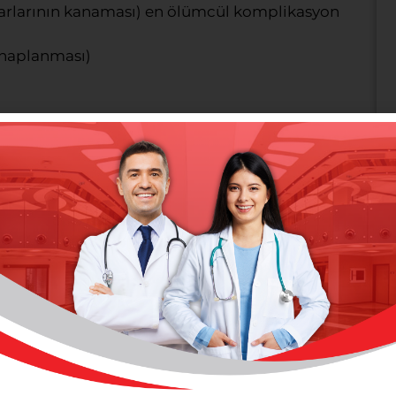
rlarının kanaması) en ölümcül komplikasyon
tihaplanması)
tmezliği)
k akciğer fonksiyonlarının bozulması)
AVİSİ
er hasta mutlaka düzenli doktora başvurmalı,
r takip edilmeli
lda bir karaciğer ultrasonografisi yemek
oskopi yapılmalıdır.
lduğu değerlendirilmeli, komplikasyonların
eğerlendirmelerden sonra nedene yönelik