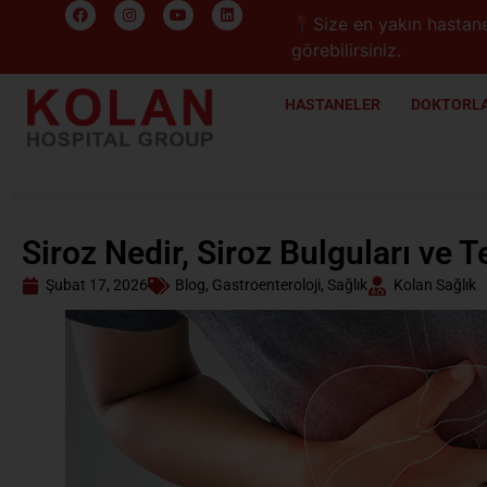
📍Size en yakın hastane
görebilirsiniz.
HASTANELER
DOKTORLA
Siroz Nedir, Siroz Bulguları ve 
Şubat 17, 2026
Blog
,
Gastroenteroloji
,
Sağlık
Kolan Sağlık