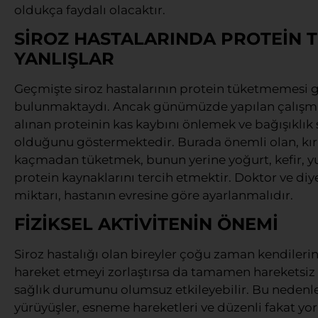
oldukça faydalı olacaktır.
SİROZ HASTALARINDA PROTEİN T
YANLIŞLAR
Geçmişte siroz hastalarının protein tüketmemesi ge
bulunmaktaydı. Ancak günümüzde yapılan çalışma
alınan proteinin kas kaybını önlemek ve bağışıklık
olduğunu göstermektedir. Burada önemli olan, kırmı
kaçmadan tüketmek, bunun yerine yoğurt, kefir, yu
protein kaynaklarını tercih etmektir. Doktor ve di
miktarı, hastanın evresine göre ayarlanmalıdır.
FİZİKSEL AKTİVİTENİN ÖNEMİ
Siroz hastalığı olan bireyler çoğu zaman kendilerin
hareket etmeyi zorlaştırsa da tamamen hareketsiz k
sağlık durumunu olumsuz etkileyebilir. Bu nedenle 
yürüyüşler, esneme hareketleri ve düzenli fakat yor