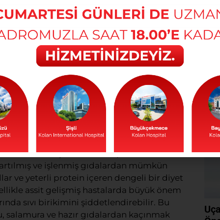
i düşünülmedir.
YATTA DİKKAT EDİLMESİ
Psi
İçi
el bir hastalıkla değil, aynı zamanda psikolojik
Devam
rşı karşıya kalmak anlamına gelir. Karaciğer,
 bu organın işlevlerinin azalması, kişinin
inden hormon dengesine kadar pek çok alanı
aşamlarını daha dikkatli ve bilinçli bir şekilde
tik bir konudur. Karaciğerin yükünü azaltmak
kilde almak için düzenli ve planlı bir
ızartılmış ve işlenmiş gıdalardan mümkün
r ve yeterli protein içeren dengeli bir diyet
zellikle assit gelişmiş hastalarda büyük önem
arında sıvı birikimini şiddetlendirebilir. Bu
Uça
, salamura ve hazır gıdalardan kaçınmak