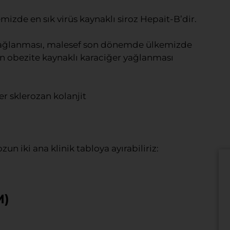
mizde en sık virüs kaynaklı siroz Hepait-B’dir.
 yağlanması, malesef son dönemde ülkemizde
n obezite kaynaklı karaciğer yağlanması
r sklerozan kolanjit
un iki ana klinik tabloya ayırabiliriz:
M)