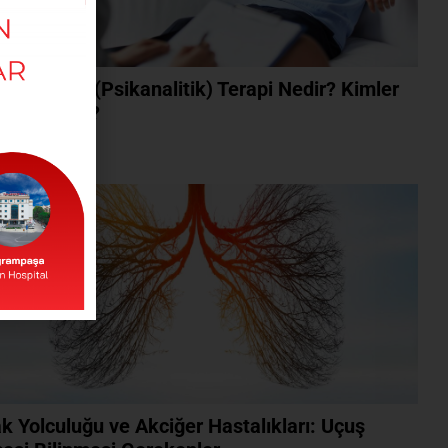
kodinamik (Psikanalitik) Terapi Nedir? Kimler
n Uygundur?
ını Oku »
k Yolculuğu ve Akciğer Hastalıkları: Uçuş