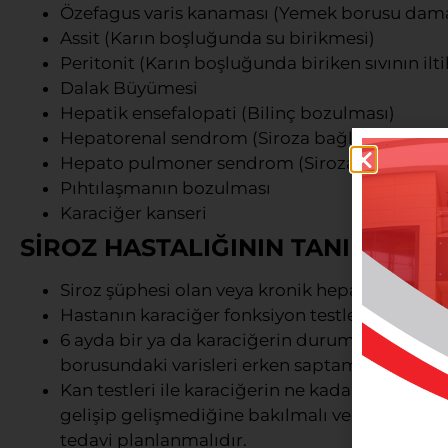
Özefagus varis kanaması (Yemek borusu dama
Assit (Karın boşluğunda su birikmesi)
Peritonit (Karın boşluğunda biriken sıvının il
Dalak Büyümesi
Hepatik ensefalopati (Bilinç bozulması)
Hepatorenal sendrom (Siroza bağlı böbrek ye
Hepato pulmoner sendrom (Siroza bağlı olara
Pıhtılaşmanın bozulması
Karaciğer kanseri
SİROZ HASTALIĞININ TANI VE TED
Siroz şüphesi olan veya kronik hepatit olan h
Hastanın karaciğer fonksiyon testleri 3 ayda bi
6 ayda bir ya da karaciğerin durumuna göre yı
borusundaki varisleri erken saptamak için end
Kan testleri ile karaciğerin ne kadar bozuk o
gelişip gelişmediğine bakılmalı ve tüm bu d
tedavi planlanmalıdır.