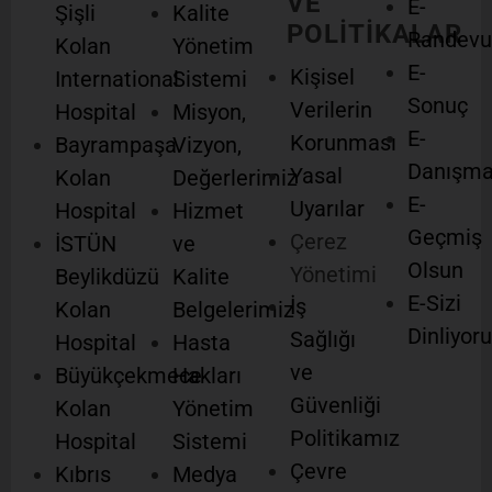
VE
E-
Şişli
Kalite
POLİTİKALAR
Randevu
Kolan
Yönetim
E-
Kişisel
International
Sistemi
Sonuç
Verilerin
Hospital
Misyon,
E-
Korunması
Bayrampaşa
Vizyon,
Danışm
Yasal
Kolan
Değerlerimiz
E-
Uyarılar
Hospital
Hizmet
Geçmiş
Çerez
İSTÜN
ve
Olsun
Yönetimi
Beylikdüzü
Kalite
E-Sizi
İş
Kolan
Belgelerimiz
Dinliyor
Sağlığı
Hospital
Hasta
ve
Büyükçekmece
Hakları
Güvenliği
Kolan
Yönetim
Politikamız
Hospital
Sistemi
Çevre
Kıbrıs
Medya