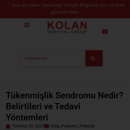
📍Size en yakın hastaneyi konum bilgisine izin vererek
görebilirsiniz.
Tükenmişlik Sendromu Nedir?
Belirtileri ve Tedavi
Yöntemleri
Temmuz 28, 2025
Blog
,
Psikiyatri
,
Psikoloji