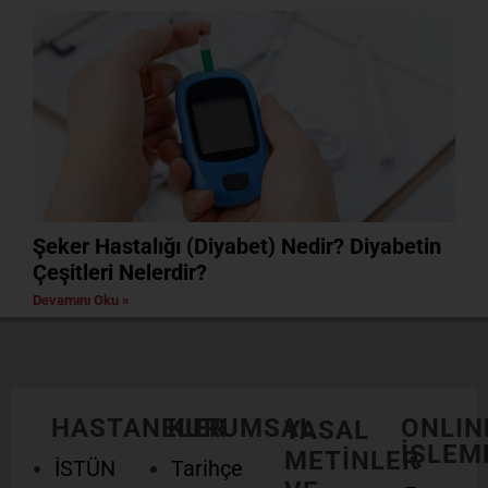
Şeker Hastalığı (Diyabet) Nedir? Diyabetin
Çeşitleri Nelerdir?
Devamını Oku »
HASTANELER
KURUMSAL
ONLIN
YASAL
İŞLEM
METİNLER
İSTÜN
Tarihçe