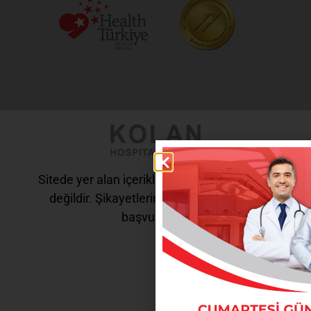
Sitede yer alan içerikler tanı ve tedavi amaçlı
değildir. Şikayetleriniz için doktorunuza
başvurunuz.