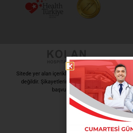
Sitede yer alan içerikler tanı ve tedavi amaçlı
değildir. Şikayetleriniz için doktorunuza
başvurunuz.