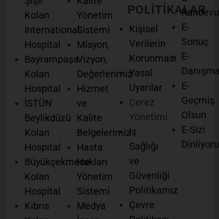
Şişli
Kalite
POLİTİKALAR
Randevu
Kolan
Yönetim
E-
Kişisel
International
Sistemi
Sonuç
Verilerin
Hospital
Misyon,
E-
Korunması
Bayrampaşa
Vizyon,
Danışm
Yasal
Kolan
Değerlerimiz
E-
Uyarılar
Hospital
Hizmet
Geçmiş
Çerez
İSTÜN
ve
Olsun
Yönetimi
Beylikdüzü
Kalite
E-Sizi
İş
Kolan
Belgelerimiz
Dinliyor
Sağlığı
Hospital
Hasta
ve
Büyükçekmece
Hakları
Güvenliği
Kolan
Yönetim
Politikamız
Hospital
Sistemi
Çevre
Kıbrıs
Medya