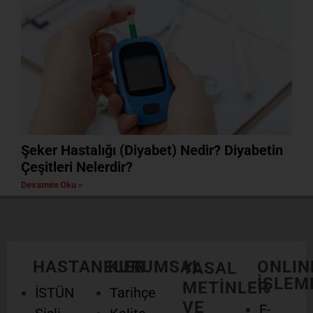
Şeker Hastalığı (Diyabet) Nedir? Diyabetin
Çeşitleri Nelerdir?
Devamını Oku »
HASTANELER
KURUMSAL
ONLIN
YASAL
İŞLEM
METİNLER
İSTÜN
Tarihçe
VE
E-