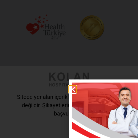
Sitede yer alan içerikler tanı ve tedavi amaçlı
değildir. Şikayetleriniz için doktorunuza
başvurunuz.