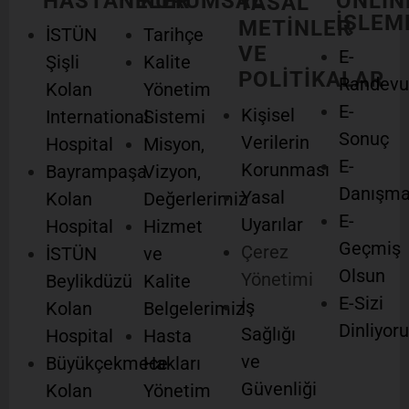
HASTANELER
KURUMSAL
ONLIN
YASAL
İŞLEM
METİNLER
İSTÜN
Tarihçe
VE
E-
Şişli
Kalite
POLİTİKALAR
Randevu
Kolan
Yönetim
E-
Kişisel
International
Sistemi
Sonuç
Verilerin
Hospital
Misyon,
E-
Korunması
Bayrampaşa
Vizyon,
Danışm
Yasal
Kolan
Değerlerimiz
E-
Uyarılar
Hospital
Hizmet
Geçmiş
Çerez
İSTÜN
ve
Olsun
Yönetimi
Beylikdüzü
Kalite
E-Sizi
İş
Kolan
Belgelerimiz
Dinliyor
Sağlığı
Hospital
Hasta
ve
Büyükçekmece
Hakları
Güvenliği
Kolan
Yönetim