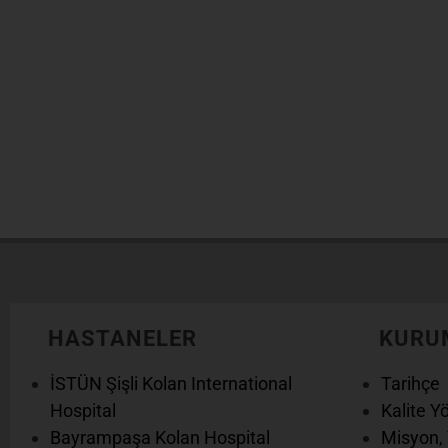
Şubelerimizde bulunan bölümlerimizi görüntüleyi
HASTANELER
KURU
İSTÜN Şişli Kolan International
Tarihçe
Hospital
Kalite Y
Bayrampaşa Kolan Hospital
Misyon, 