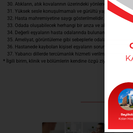
Atıkların, atık kovalarının üzerindeki yönlendirmelere uy
Yüksek sesle konuşulmamalı ve gürültü yapılmamalıdır.
Hasta mahremiyetine saygı gösterilmelidir. Kendi hastam
Odada oluşabilecek herhangi bir arıza ve aksaklık hemşire
Değerli eşyaların hasta odalarında bulunan, sadece kendi
Ameliyat, görüntüleme gibi sebeplerle odaların boş kalmas
Hastanede kaybolan kişisel eşyaların sorumluluğu hasta v
Yabancı dillerde tercümanlık hizmeti verilmektedir. Banko
*
İlgili birim, klinik ve bölümlerin kendine özgü ziyaret saatleri