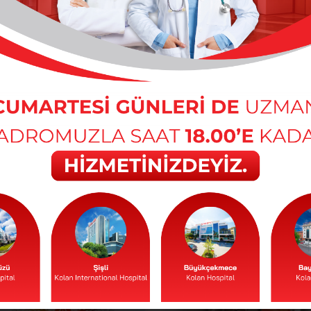
gun olarak atılması gerekmektedir.
ız ve diğer hastalar hakkında ortak kullanım alanlarında konuş
ye bildirilmelidir.
lerine tahsis edilmiş şifreli kasalarda saklanması hasta ve has
ı halinde odanın kilitlenmesi için hemşireye bilgi verilmesi ger
e hasta yakınına aittir.
larda bulunan yabancı dil tespit kartından faydalanabilirsiniz.
 ve kuralları olabilmektedir; genel ziyaretçi politikamız içinde fa