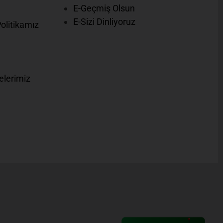
E-Geçmiş Olsun
E-Sizi Dinliyoruz
Politikamız
elerimiz