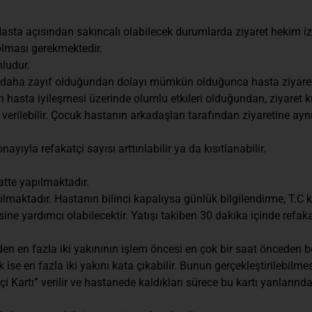
Hasta açısından sakıncalı olabilecek durumlarda ziyaret hekim izn
olması gerekmektedir.
ludur.
 daha zayıf olduğundan dolayı mümkün olduğunca hasta ziyaret
n hasta iyileşmesi üzerinde olumlu etkileri olduğundan, ziyaret k
verilebilir. Çocuk hastanın arkadaşları tarafından ziyaretine ayn
ıyla refakatçi sayısı arttırılabilir ya da kısıtlanabilir.
aatte yapılmaktadır.
lmaktadır. Hastanın bilinci kapalıysa günlük bilgilendirme, T.C 
sine yardımcı olabilecektir. Yatışı takiben 30 dakika içinde refa
n en fazla iki yakınının işlem öncesi en çok bir saat önceden bö
ise en fazla iki yakını kata çıkabilir. Bunun gerçekleştirilebilm
i Kartı” verilir ve hastanede kaldıkları sürece bu kartı yanların