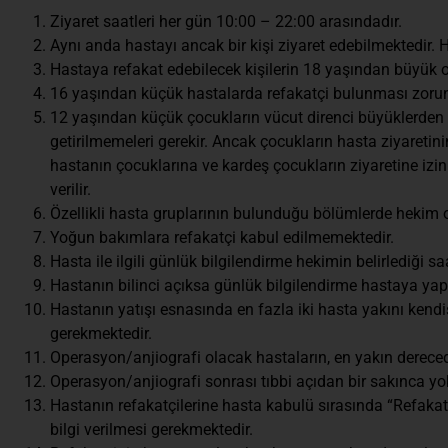
Ziyaret saatleri her gün 10:00 – 22:00 arasındadır.
Aynı anda hastayı ancak bir kişi ziyaret edebilmektedir. 
Hastaya refakat edebilecek kişilerin 18 yaşından büyük 
16 yaşından küçük hastalarda refakatçi bulunması zorun
12 yaşından küçük çocukların vücut direnci büyüklerden
getirilmemeleri gerekir. Ancak çocukların hasta ziyaretini
hastanın çocuklarına ve kardeş çocukların ziyaretine izin 
verilir.
Özellikli hasta gruplarının bulunduğu bölümlerde hekim onay
Yoğun bakımlara refakatçi kabul edilmemektedir.
Hasta ile ilgili günlük bilgilendirme hekimin belirlediği s
Hastanın bilinci açıksa günlük bilgilendirme hastaya yapı
Hastanın yatışı esnasında en fazla iki hasta yakını kendi
gerekmektedir.
Operasyon/anjiografi olacak hastaların, en yakın derecede
Operasyon/anjiografi sonrası tıbbi açıdan bir sakınca yok 
Hastanın refakatçilerine hasta kabulü sırasında “Refakatç
bilgi verilmesi gerekmektedir.