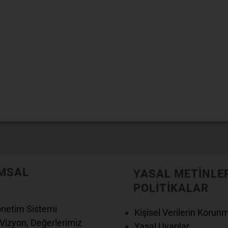
n.
Şubelerimizde çalışan doktorlarımızı görüntüleyin.
B
MSAL
YASAL METİNLE
POLİTİKALAR
önetim Sistemi
Kişisel Verilerin Korun
Vizyon, Değerlerimiz
Yasal Uyarılar