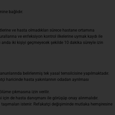
ine bağlıdır.
lerine ve hasta olmadıkları sürece hastane ortamına
urallarına ve enfeksiyon kontrol ilkelerine uymak kaydı ile
ı anda iki kişiyi geçmeyecek şekilde 10 dakika süreyle izin
kanunlarında belirlenmiş tek yasal temsilcisine yapılmaktadır.
katçi haricinde hasta yakınlarının odadan ayrılması
lüme çıkmasına izin verilir.
esi için de hasta danışmanı ile görüşüp onay alınmalıdır.
da taşımaları istenir. Refakatçi değişiminde mutlaka hemşiresine