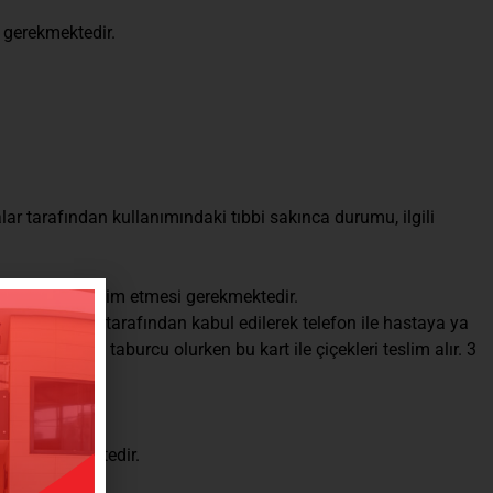
 gerekmektedir.
lar tarafından kullanımındaki tıbbi sakınca durumu, ilgili
 hemşireye teslim etmesi gerekmektedir.
deki danışma tarafından kabul edilerek telefon ile hastaya ya
hasta yakını, taburcu olurken bu kart ile çiçekleri teslim alır. 3
ması gerekmektedir.