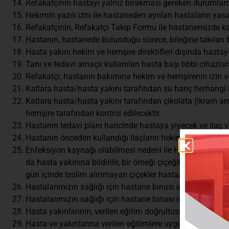
Refakatçinin hastayı yalnız bırakması gereken durumlard
Hekimin yazılı izni ile hastaneden ayrılan hastaların y
Refakatçinin, Refakatçi Takip Formu ile hastanemizde ka
Hastanın, hastanede bulunduğu sürece, bileğine takılan bi
Hasta yakını hekim ve hemşire direktifleri dışında hast
Tanı ve tedavi amaçlı kullanılan hasta başı tıbbi cihazl
Refakatçi, hastanın bakımına hekim ve hemşirenin izin ve
Katlara hasta/hasta yakını tarafından su hariç herhangi
Katlara hasta/hasta yakını tarafından çikolata (ikram ama
hemşire tarafından kontrol edilecektir.
Hastanın tedavi planı haricinde hastaya yiyecek ve ilaç v
Hastanın önceden kullandığı ilaçların hekim ve hemşirey
Enfeksiyon kaynağı olabilmesi nedeni ile Hasta odalarına
da hasta yakınına bildirilir, bir örneği çiçeğin üzerinde bu
gün içinde teslim alınmayan çiçekler hasta/ hasta yakınına
Hastalarımızın sağlığı için hastane binası içerisinde siga
Hastalarımızın sağlığı için hastane binası içerisine / hast
Hasta yakınlarının, verilen eğitim doğrultusunda el hijy
Hasta ve yakınlarına verilen eğitimlere uygun davranılmal