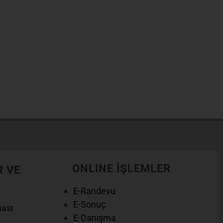
ütün hastanelerimizi ve konumlarını görüntüleyin.
ONLINE İŞLEMLER
R VE
E-Randevu
E-Sonuç
ması
E-Danışma