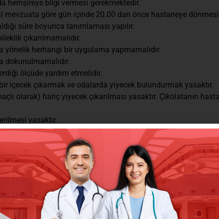
a hemşireye bilgi vermesi gerekmektedir.
asal mevzuata göre gün içinde 20.00 dan önce hastaneye dönmesi
ldığı süre boyunca tanımlaması yapılır.
leklik çıkarılmamalıdır.
aya yönelik herhangi bir uygulama yapmamalıdır.
ara dokunulmamalıdır.
rdiği ölçüde yardım etmelidir.
 bir içecek çıkarmak ve odalarda yiyecek bulundurmak yasaktır.
çlı olarak) hariç yiyecek çıkarılması yasaktır. Çikolatanın hasta
erilmesi yasaktır.
e doğru bir şekilde beyan edilmesi ve yanında bulunan ilaçların
 taze/canlı çiçek kabul edilmemektedir. Gönderilen çiçekler lobi
lunan “Çiçek Teslim Kartı” hasta veya yakınına verilir. Hasta veya 
 bilgi verilerek imha edilir.
ra içilmesine kesinlikle izin verilmemektedir.
a odalarına alkol veya alkol içerikli içecekler kesinlikle giremez.
eni, kişisel koruyucu ekipman ve izolasyon kurallarına mutlak uy
ıdır.