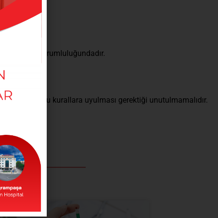
ulmamalıdır.
ta yakınının sorumluluğundadır.
ekmektedir.
rklılaşabilecek bu kurallara uyulması gerektiği unutulmamalıdır.