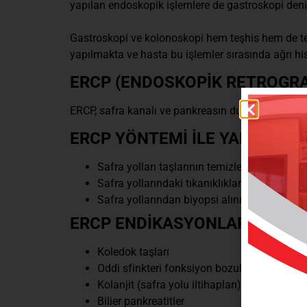
yapılan endoskopik işlemlere de gastroskopi deni
Gastroskopi ve kolonoskopi hem teşhis hem de teda
yapılmakta ve hasta bu işlemler sırasında ağrı h
ERCP (ENDOSKOPİK RETROGR
ERCP, safra kanalı ve pankreasın duodenoskop denil
ERCP YÖNTEMİ İLE YAPILABİL
Safra yolları taşlarının temizlenmesi
Safra yollarındaki tıkanıklıkların açılması iç
Safra yollarından biyopsi alınması
ERCP ENDİKASYONLARI
Koledok taşları
Oddi sfinkteri fonksiyon bozuklukları
Kolanjit (safra yolu iltihapları)
Bilier pankreatitler