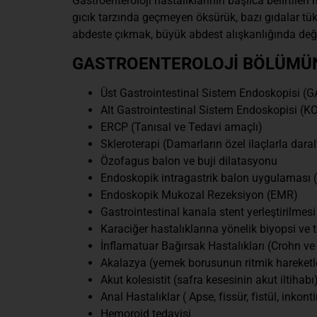
Gastroenteroloji hastalıklarının başlıca belirtile
gıcık tarzında geçmeyen öksürük, bazı gıdalar tük
abdeste çıkmak, büyük abdest alışkanlığında değiş
GASTROENTEROLOJİ BÖLÜMÜND
Üst Gastrointestinal Sistem Endoskopisi 
Alt Gastrointestinal Sistem Endoskopisi 
ERCP (Tanısal ve Tedavi amaçlı)
Skleroterapi (Damarların özel ilaçlarla daral
Özofagus balon ve buji dilatasyonu
Endoskopik intragastrik balon uygulaması (
Endoskopik Mukozal Rezeksiyon (EMR)
Gastrointestinal kanala stent yerleştirilmesi
Karaciğer hastalıklarına yönelik biyopsi ve t
İnflamatuar Bağırsak Hastalıkları (Crohn ve Ü
Akalazya (yemek borusunun ritmik hareketler
Akut kolesistit (safra kesesinin akut iltihabı
Anal Hastalıklar ( Apse, fissür, fistül, inkon
Hemoroid tedavisi