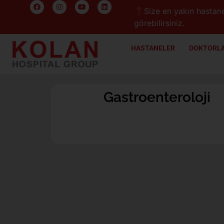
📍Size en yakın hastane
görebilirsiniz.
HASTANELER
DOKTORLA
Gastroenteroloji