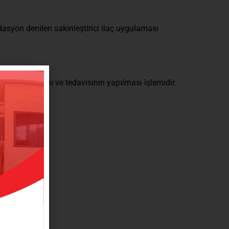
dasyon denilen sakinleştirici ilaç uygulaması
lıklarının tanı ve tedavisinin yapılması işlemidir.