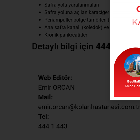
Safra yolu yaralanmaları
Safra yoluna açılan karaciğer kistleri
Periampuller bölge tümörleri (pankreas başı-
Ana safra kanalı (koledok) ve karaciğer içi 
Kronik pankreatitler
Detaylı bilgi için
444 1 443
Web Editör:
Emir ORCAN
Mail:
emir.orcan@kolanhastanesi.com.t
Tel:
444 1 443