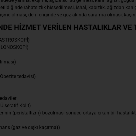
ri midede yanma, ekşime, ağıza acı su gelmesi, karın ağrısı, göğü
etildiğinde rahatsızlık hissedilmesi, ishal, kabızlık, ağızdan k
me olması, deri renginde ve göz akında sararma olması, kaşıntı, 
E HİZMET VERİLEN HASTALIKLAR VE 
(GASTROSKOPİ)
(KOLONOSKOPİ)
tılması)
Obezite tedavisi)
edaviler
lseratif Kolit)
inin (peristaltizm) bozulması sonucu ortaya çıkan bir hastalıktı
)
tinans (gaz ve dışkı kaçırma))