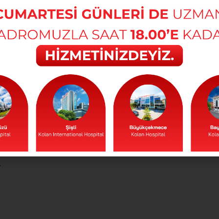
papilla vateri-koledok alt uç)
safra yolu tümörleri
r