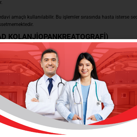
r.
vi amaçlı kullanılabilir. Bu işlemler sırasında hasta isterse se
issetmemektedir.
AD KOLANJİOPANKREATOGRAFİ)
en özel bir endoskopi aletiyle muayenesi; ilgili organların hasta
ECEK İŞLEMLER
in stent (plastik veya metal kateter) yerleştirilmesi,