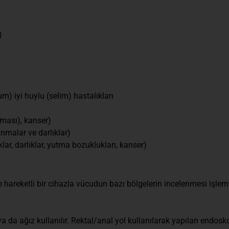
)
) iyi huylu (selim) hastalıkları
kması), kanser)
lanmalar ve darlıklar)
ar, darlıklar, yutma bozuklukları, kanser)
areketli bir cihazla vücudun bazı bölgelerin incelenmesi işlemi
ya da ağız kullanılır. Rektal/anal yol kullanılarak yapılan endosk