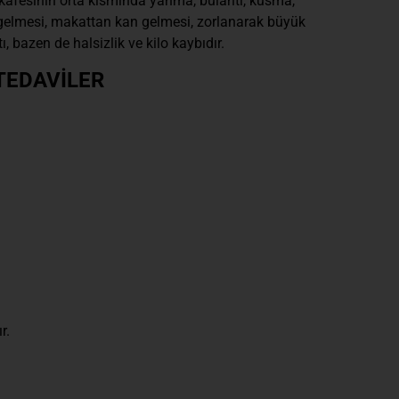
s kafesinin orta kısmında yanma, bulantı, kusma,
an gelmesi, makattan kan gelmesi, zorlanarak büyük
bazen de halsizlik ve kilo kaybıdır.
TEDAVİLER
r.