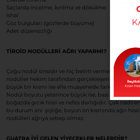
Saçlarda incelme, kırılma ve dökülme
İshal
Göz bulguları (gözlerde büyüme)
Adet düzensizliği
TİROİD NODÜLLERİ AĞRI YAPARMI?
Çoğu nodül sinsidir ve hiç belirti vermez, 2 cm ça
nodüller hekim tarafından gerçekleşen fiziki muaye
büyük bir kısmı ise elle muayenede farkedilmez ve u
Nodül boyutu yeterince büyük ise, bası belirtilerin
boğazda gıcık hissi ve nefes darlığıdır. Çok nadire
bu durum ani şişliğe, boyun ön kısmında ağrı hissi
nodülleri ağrıya sebep olmaz.
GUATRA İYİ GELEN YİYECEKLER NELERDİR?