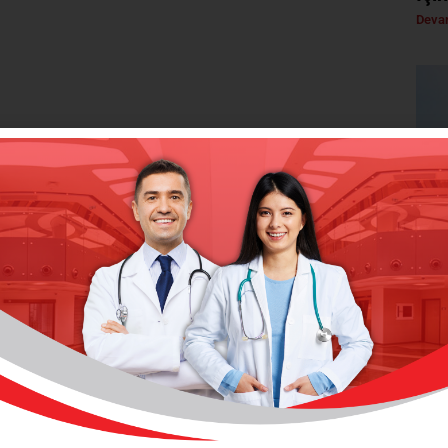
Devam
rülüyor;
Uça
Önc
Devam