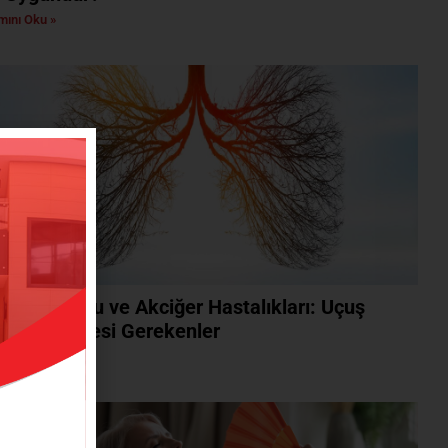
ını Oku »
k Yolculuğu ve Akciğer Hastalıkları: Uçuş
esi Bilinmesi Gerekenler
ını Oku »