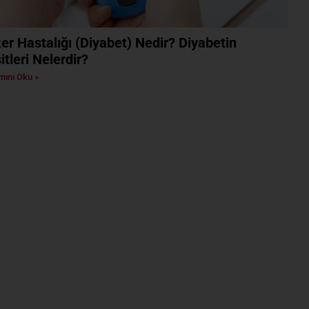
er Hastalığı (Diyabet) Nedir? Diyabetin
itleri Nelerdir?
ını Oku »