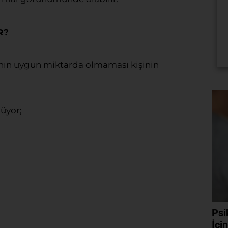
R?
rının uygun miktarda olmaması kişinin
lüyor;
Psi
İçi