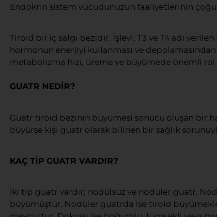
Endokrin sistem vücudunuzun faaliyetlerinin çoğ
Tiroid bir iç salgı bezidir. İşlevi; T3 ve T4 adı veri
hormonun enerjiyi kullanması ve depolamasından s
metabolizma hızı, üreme ve büyümede önemli rol
GUATR NEDİR?
Guatr tiroid bezinin büyümesi sonucu oluşan bir ha
büyürse kişi guatr olarak bilinen bir sağlık sorunuy
KAÇ TİP GUATR VARDIR?
İki tip guatr vardır; nodülsüz ve nodüler guatr. Nod
büyümüştür. Nodüler guatrda ise tiroid büyümekle 
mevcuttur. Dokusu ise boğumlu, tümsekli veya no