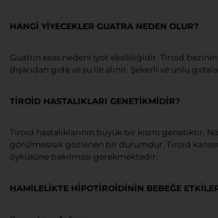
HANGİ YİYECEKLER GUATRA NEDEN OLUR?
Guatrın esas nedeni iyot eksikliğidir. Tiroid bezini
dışarıdan gıda ve su ile alınır. Şekerli ve unlu gıd
TİROİD HASTALIKLARI GENETİKMİDİR?
Tiroid hastalıklarının büyük bir kısmı genetiktir. N
görülmesisık gözlenen bir durumdur. Tiroid kanseri 
öyküsüne bakılması gerekmektedir.
HAMİLELİKTE HİPOTİROİDİNİN BEBEĞE ETKİLER