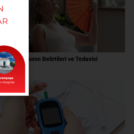
ma Çarpmasının Belirtileri ve Tedavisi
ını Oku »