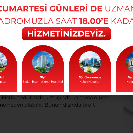
Kli
Devam
pa ulaşana kadar farkedilmezler. Büyük olan
nede yuvarlak şeklinde farkedilir. Nodüllerin
ltrason taraması ile tesadüfen belirlenir.
e neden olabilir. Bunlar; yutma güçlüğü,
n kistik nodüllerde kist içinde kanama olursa,
ne neden olabilir. Bunun dışında tiroit