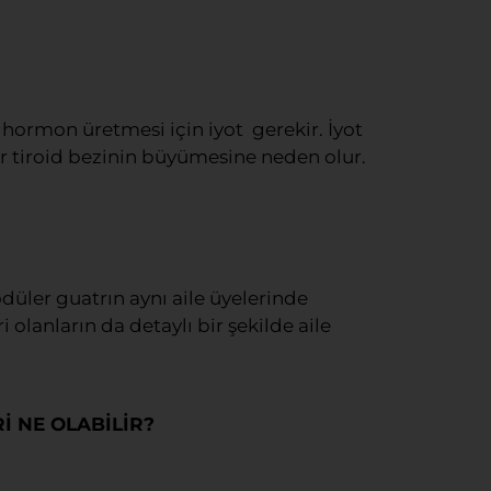
n hormon üretmesi için iyot gerekir. İyot
alar tiroid bezinin büyümesine neden olur.
ödüler guatrın aynı aile üyelerinde
olanların da detaylı bir şekilde aile
İ NE OLABİLİR?