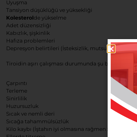
Uyuşma
Tansiyon düşüklüğü ve yüksekliği
Kolesterol
de yükselme
Adet düzensizliği
Kabızlık, şişkinlik
Hafıza problemleri
Depresyon belirtileri (İsteksizlik, mutsuzluk)
Tiroidin aşırı çalışması durumunda şu belirtiler gö
Çarpıntı
Terleme
Sinirlilik
Huzursuzluk
Sıcak ve nemli deri
Sıcağa tahammülsüzlük
Kilo kaybı (İştahın iyi olmasına rağmen zayıflama)
Ellerde titreme