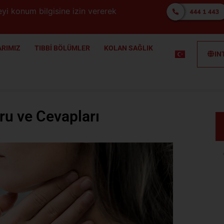
yi konum bilgisine izin vererek
RIMIZ
TIBBİ BÖLÜMLER
KOLAN SAĞLIK
IN
oru ve Cevapları