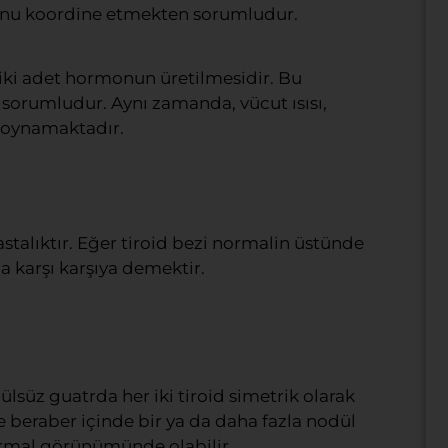
unu koordine etmekten sorumludur.
len iki adet hormonun üretilmesidir. Bu
orumludur. Aynı zamanda, vücut ısısı,
 oynamaktadır.
stalıktır. Eğer tiroid bezi normalin üstünde
la karşı karşıya demektir.
ülsüz guatrda her iki tiroid simetrik olarak
beraber içinde bir ya da daha fazla nodül
rmal görünümünde olabilir.