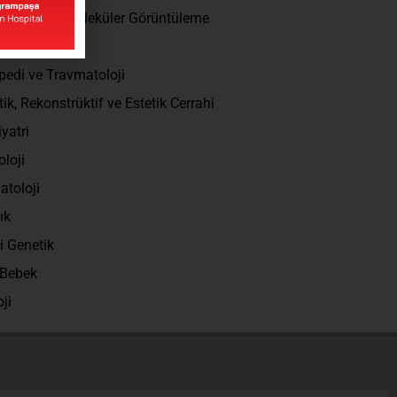
eer Tıp ve Moleküler Görüntüleme
ite Cerrahisi
pedi ve Travmatoloji
tik, Rekonstrüktif ve Estetik Cerrahi
iyatri
oloji
toloji
ık
i Genetik
 Bebek
oji