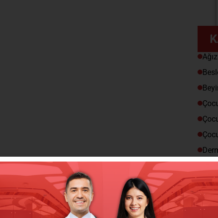
K
Ağız
Besl
Beyi
Çocu
Çocu
Çocu
Derm
Dil 
Enfe
Fizi
Gast