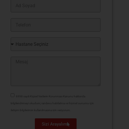
6998 sayılı Kişisel Verilerin Korunması Kanunu hakkında
bilgilendirmeyi okudum; randevu hatırlatma ve hizmet sunumu için
iletişim bilgilerimin kullanılmasına izin veriyorum.
Sizi Arayalım