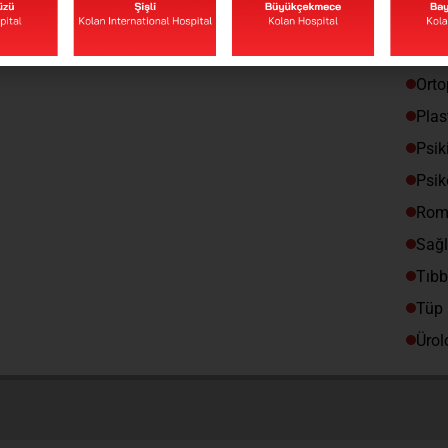
Nükl
Obez
Orto
Plas
Psik
Psik
Roma
Sağl
Tıbb
Tüp
Ürol