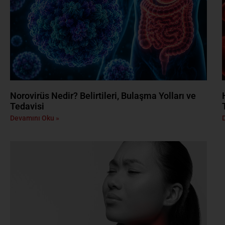
Norovirüs Nedir? Belirtileri, Bulaşma Yolları ve
Tedavisi
Devamını Oku »