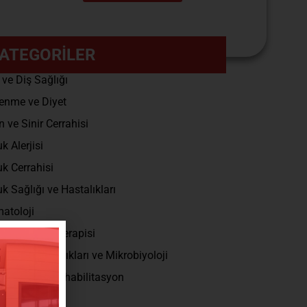
ATEGORİLER
 ve Diş Sağlığı
enme ve Diyet
n ve Sinir Cerrahisi
k Alerjisi
k Cerrahisi
k Sağlığı ve Hastalıkları
atoloji
ve Konuşma Terapisi
ksiyon Hastalıkları ve Mikrobiyoloji
k Tedavi ve Rehabilitasyon
roenteroloji