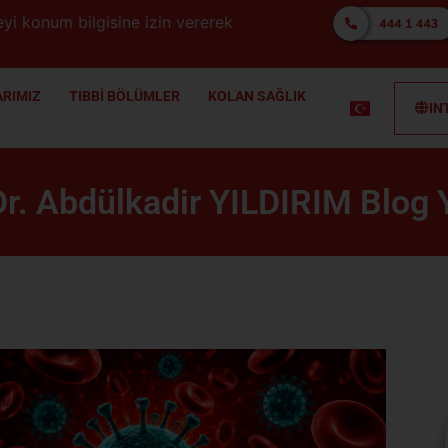
yi konum bilgisine izin vererek
RIMIZ
TIBBİ BÖLÜMLER
KOLAN SAĞLIK
IN
r. Abdülkadir YILDIRIM Blog Y