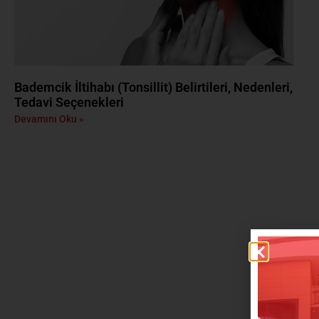
Bademcik İltihabı (Tonsillit) Belirtileri, Nedenleri,
Tedavi Seçenekleri
Devamını Oku »