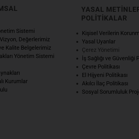
MSAL
YASAL METİNLE
POLİTİKALAR
önetim Sistemi
Kişisel Verilerin Korun
Vizyon, Değerlerimiz
Yasal Uyarılar
e Kalite Belgelerimiz
Çerez Yönetimi
kları Yönetim Sistemi
İş Sağlığı ve Güvenliği 
Çevre Politikası
ynakları
El Hijyeni Politikası
lı Kurumlar
Akılcı İlaç Politikası
ulu
Sosyal Sorumluluk Proj