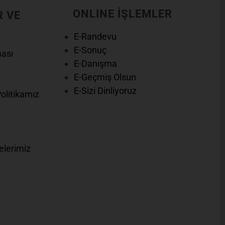
ONLINE İŞLEMLER
R VE
E-Randevu
E-Sonuç
ması
E-Danışma
E-Geçmiş Olsun
E-Sizi Dinliyoruz
Politikamız
elerimiz