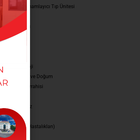
neksel ve Tamamlayıcı Tıp Ünitesi
l Cerrahi
s Hastalıkları
Hastaliklari
toloji
astalıkları
kolojik Onkoloji
n Hastalıkları ve Doğum
 ve Damar Cerrahisi
iyoloji
k Burun Boğaz
kal Onkoloji
oloji (Böbrek Hastalıkları)
loji