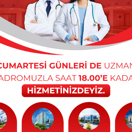
Gele
Gene
Göğü
Göz 
Hema
İç H
Jine
Kadı
Kalp
Kard
Kula
Medi
Nefr
Nöro