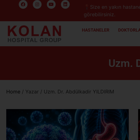
📍Size en yakın hastane
görebilirsiniz.
HASTANELER
DOKTORLA
Uzm. D
Home
/
Yazar
/
Uzm. Dr. Abdülkadir YILDIRIM